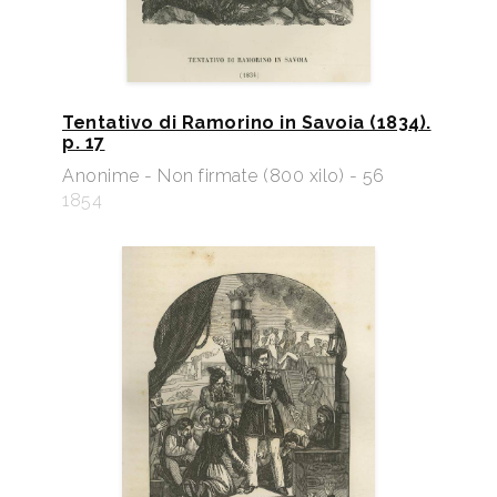
Tentativo di Ramorino in Savoia (1834).
p. 17
Anonime - Non firmate (800 xilo) - 56
1854