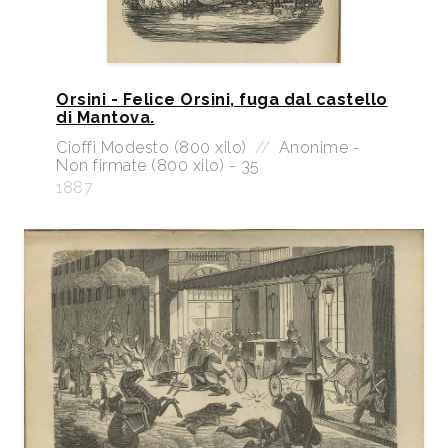
Orsini - Felice Orsini, fuga dal castello
di Mantova.
Cioffi Modesto (800 xilo)
//
Anonime -
Non firmate (800 xilo) - 35
1887