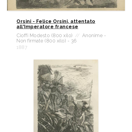
Orsini - Felice Orsini, attentato
all'Imperatore francese
Cioffi Modesto (800 xilo)
//
Anonime -
Non firmate (800 xilo) - 36
1887