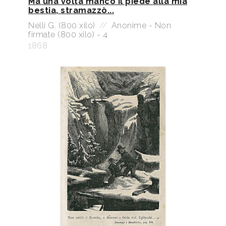
Ma una volta mancò il piede alla mia
bestia, stramazzò...
Nelli G. (800 xilo)
//
Anonime - Non
firmate (800 xilo) - 4
1868