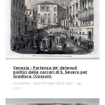
Venezia - Partenza de’ detenuti
politici dalle carceri di S. Severo per
Gradisca. (Cosson).
Anonime - Non firmate (800 xilo) - 141
1866