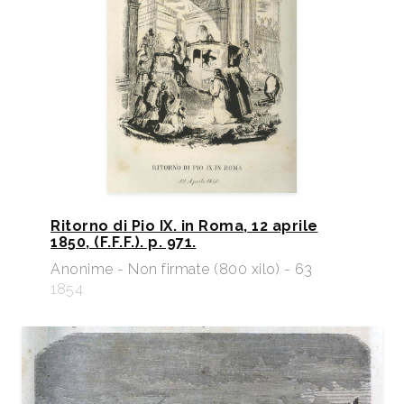
Ritorno di Pio IX. in Roma, 12 aprile
1850, (F.F.F.). p. 971.
Anonime - Non firmate (800 xilo) - 63
1854