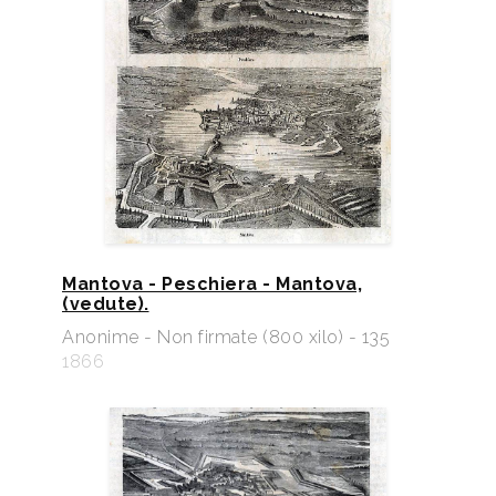
Mantova - Peschiera - Mantova,
(vedute).
Anonime - Non firmate (800 xilo) - 135
1866