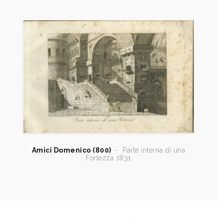
1839
Raccolta di trenta vedute degli obelischi, scelte
fontane e chiostri di Roma, disegnate dal vero ed
incise da Domenico Amici, in Roma, presso l’Autore.
1955
Luigi Servolini, Dizionario Illustrato degli incisori
italiani moderni e contemporanei, Milano, Gorlich, p.
12;
Amici Domenico (800)
-
Parte interna di una
Fortezza 1831