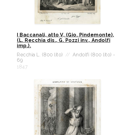
I Baccanali, atto V, (Gio. Pindemonte),
(L. Recchia dis., G. Pozzi inv., Andolfi
imp.).
Recchia L. (800 lito)
//
Andolfi (800 lito) -
69
1847