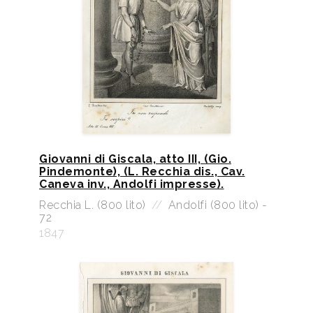
Giovanni di Giscala, atto III, (Gio.
Pindemonte), (L. Recchia dis., Cav.
Caneva inv., Andolfi impresse).
Recchia L. (800 lito)
//
Andolfi (800 lito) -
72
1847