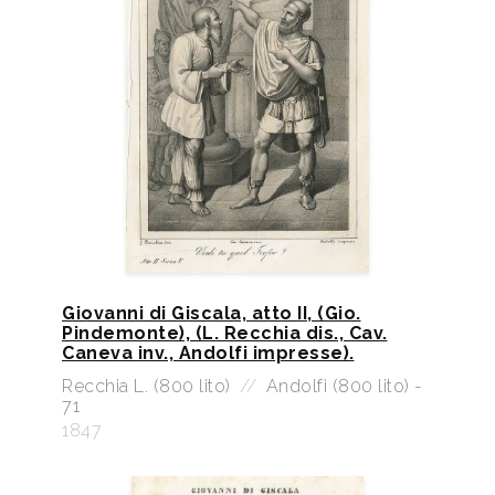
Giovanni di Giscala, atto II, (Gio.
Pindemonte), (L. Recchia dis., Cav.
Caneva inv., Andolfi impresse).
Recchia L. (800 lito)
//
Andolfi (800 lito) -
71
1847