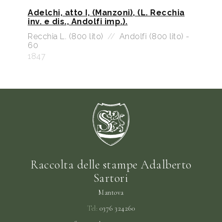
Adelchi, atto I, (Manzoni), (L. Recchia
inv. e dis., Andolfi imp.).
Recchia L. (800 lito)
//
Andolfi (800 lito) -
60
1847
Raccolta delle stampe Adalberto
Sartori
Mantova
Tel:
0376 324260