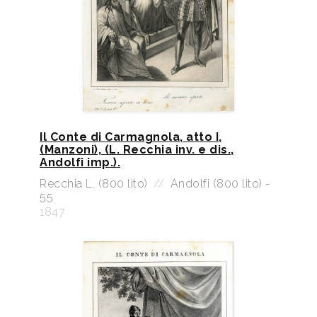
Il Conte di Carmagnola, atto I,
(Manzoni), (L. Recchia inv. e dis.,
Andolfi imp.).
Recchia L. (800 lito)
//
Andolfi (800 lito) -
55
1847