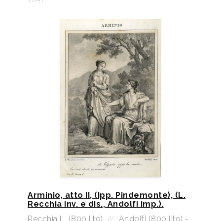
Arminio, atto II, (Ipp. Pindemonte), (L.
Recchia inv. e dis., Andolfi imp.).
Recchia L. (800 lito)
//
Andolfi (800 lito) -