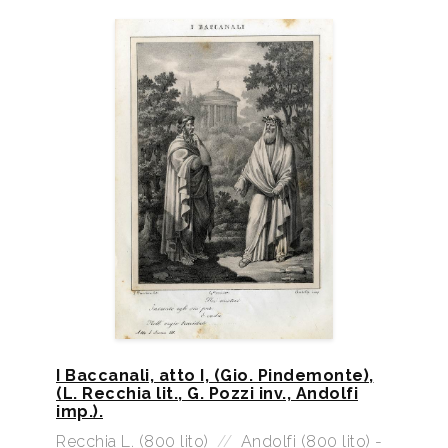
I Baccanali, atto I, (Gio. Pindemonte),
(L. Recchia lit., G. Pozzi inv., Andolfi
imp.).
Recchia L. (800 lito)
//
Andolfi (800 lito) -