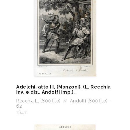
Adelchi, atto III, (Manzoni), (L. Recchia
inv. e dis., Andolfi imp.).
Recchia L. (800 lito)
//
Andolfi (800 lito) -
62
1847