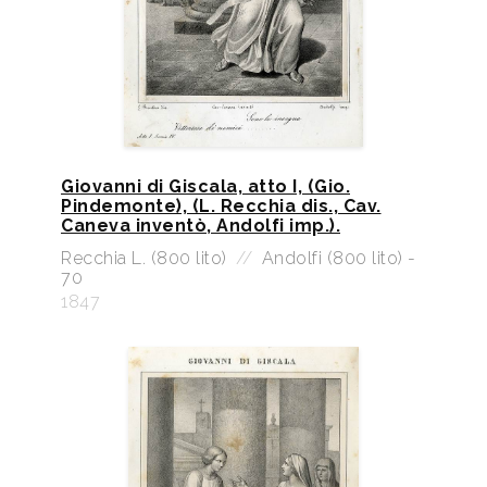
Giovanni di Giscala, atto I, (Gio.
Pindemonte), (L. Recchia dis., Cav.
Caneva inventò, Andolfi imp.).
Recchia L. (800 lito)
//
Andolfi (800 lito) -
70
1847