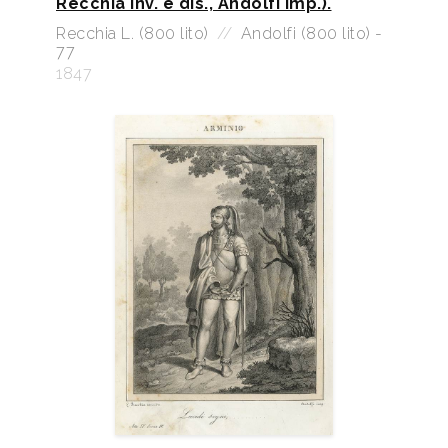
Recchia inv. e dis., Andolfi imp.).
Recchia L. (800 lito)
//
Andolfi (800 lito) -
77
1847