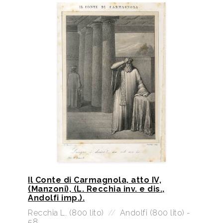
Il Conte di Carmagnola, atto IV,
(Manzoni), (L. Recchia inv. e dis.,
Andolfi imp.).
Recchia L. (800 lito)
//
Andolfi (800 lito) -
58