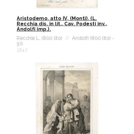
Aristodemo, atto IV, (Monti), (L.
Recchia dis. in lit., Cav. Podesti inv.,
Andolfi imp.).
Recchia L. (800 lito)
//
Andolfi (800 lito) -
50
1847