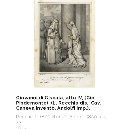
Giovanni di Giscala, atto IV, (Gio.
Pindemonte), (L. Recchia dis., Cav.
Caneva inventò, Andolfi imp.).
Recchia L. (800 lito)
//
Andolfi (800 lito) -
73
1847