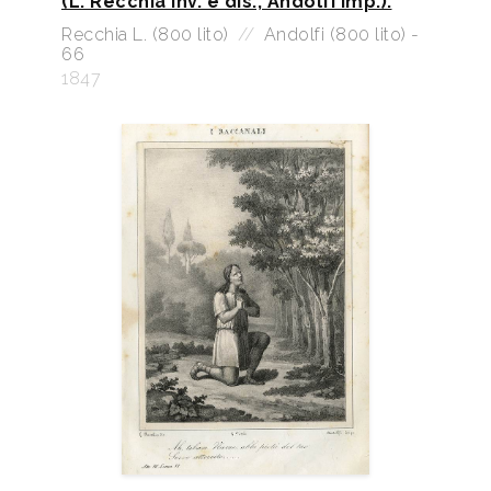
(L. Recchia inv. e dis., Andolfi imp.).
Recchia L. (800 lito)
//
Andolfi (800 lito) -
66
1847