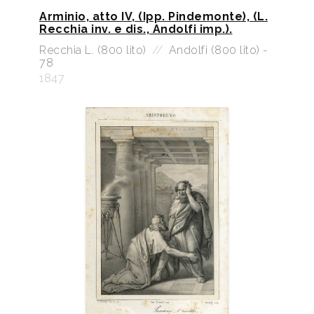
Arminio, atto IV, (Ipp. Pindemonte), (L.
Recchia inv. e dis., Andolfi imp.).
Recchia L. (800 lito)
//
Andolfi (800 lito) -
78
1847