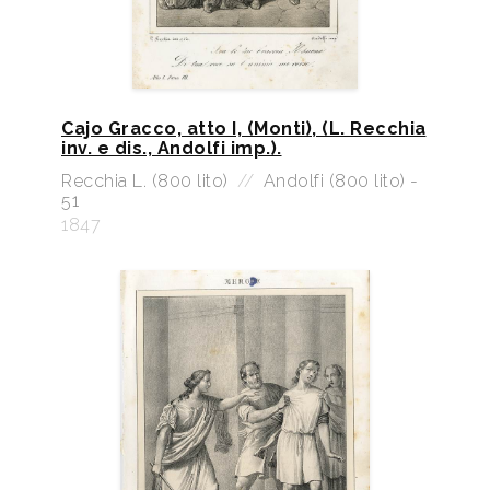
Cajo Gracco, atto I, (Monti), (L. Recchia
inv. e dis., Andolfi imp.).
Recchia L. (800 lito)
//
Andolfi (800 lito) -
51
1847