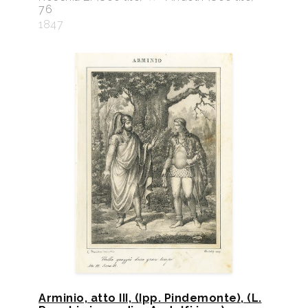
76
1847
Arminio, atto III, (Ipp. Pindemonte), (L.