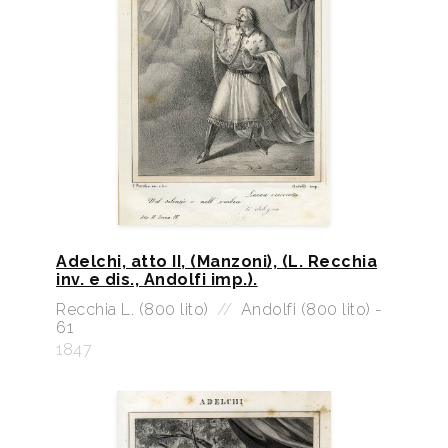
Adelchi, atto II, (Manzoni), (L. Recchia
inv. e dis., Andolfi imp.).
Recchia L. (800 lito)
//
Andolfi (800 lito) -
61
1847