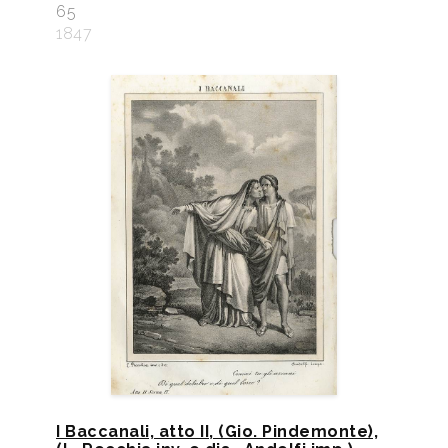
65
1847
I Baccanali, atto II, (Gio. Pindemonte),