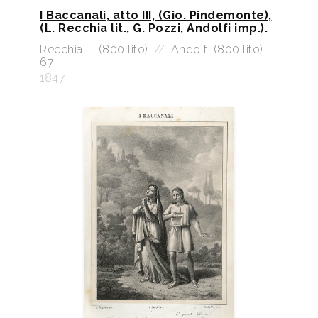
I Baccanali, atto III, (Gio. Pindemonte),
(L. Recchia lit., G. Pozzi, Andolfi imp.).
Recchia L. (800 lito)
//
Andolfi (800 lito) -
67
1847