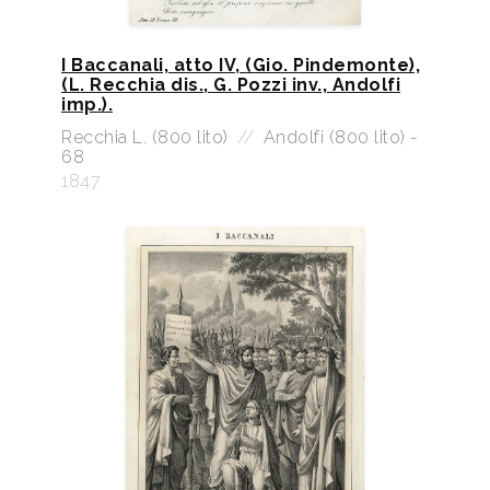
I Baccanali, atto IV, (Gio. Pindemonte),
(L. Recchia dis., G. Pozzi inv., Andolfi
imp.).
Recchia L. (800 lito)
//
Andolfi (800 lito) -
68
1847