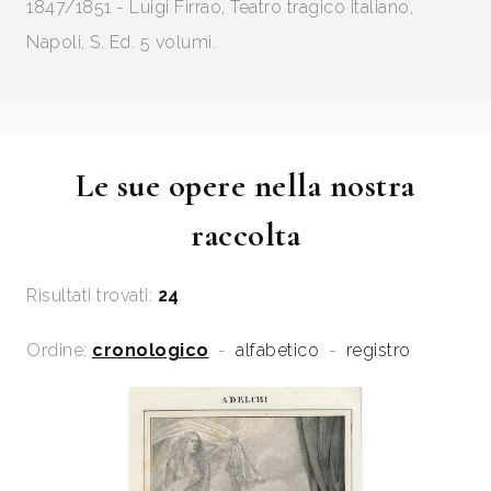
1847/1851 - Luigi Firrao, Teatro tragico italiano,
Napoli, S. Ed. 5 volumi.
Le sue opere nella nostra
raccolta
Risultati trovati:
24
Ordine:
cronologico
-
alfabetico
-
registro