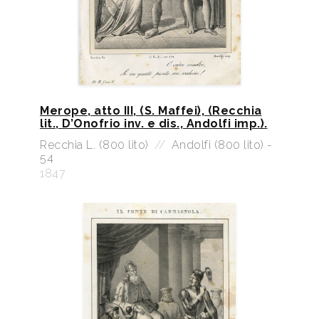
Merope, atto III, (S. Maffei), (Recchia
lit., D’Onofrio inv. e dis., Andolfi imp.).
Recchia L. (800 lito)
//
Andolfi (800 lito) -
54
1847