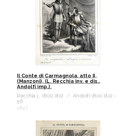
Il Conte di Carmagnola, atto II,
(Manzoni), (L. Recchia inv. e dis.,
Andolfi imp.).
Recchia L. (800 lito)
//
Andolfi (800 lito) -
56
1847