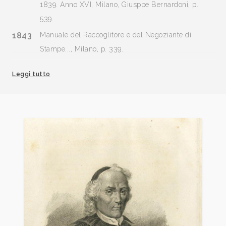
1839. Anno XVI, Milano, Giusppe Bernardoni, p.
539.
1843
Manuale del Raccoglitore e del Negoziante di
Stampe..., Milano, p. 339.
1949
Armando Pelliccioni, Dizionario degli Artisti Incisori
Leggi tutto
Italianiii (dalle origini al XIX secolo), Carpi (MO),
Gualdi, e F., p. 25
1955
Luigi Servolini, Dizionario Illustrato degli incisori
italiani moderni e contemporanei, Milano, Gorlich, p.
27;
1995
Zeno Davoli, La Raccolta di Stampe “Angelo Davoli”,
volume I, A-Bio, Reggio Emilia, Edizioni Diabasis, p.
99/100.