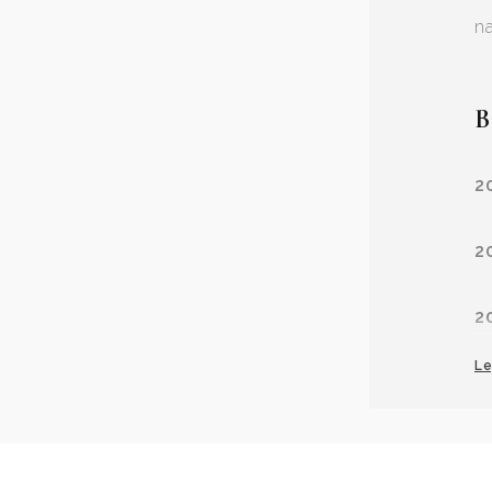
na
B
2
2
2
Le