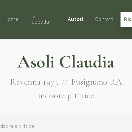
La
Home
Autori
Contatti
Ri
raccolta
Asoli Claudia
Ravenna 1973
//
Fusignano RA
incisore pittrice
cisore e pittrice