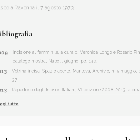
sce a Ravenna il 7 agosto 1973
ibliografia
009
Incisione al femminile, a cura di Veronica Longo e Rosario Pin
catalogo mostra, Napoli, giugno, pp. 130.
013
Vetrina incisa: Spazio aperto, Mantova, Archivio, n. 5 maggio, 
37.
013
Repertorio degli Incisori Italiani, VI edizione 2008-2013, a cur
del Gabinetto Stampe Antiche e Moderne del Comune di
ggi tutto
Bagnacavallo, Edit Faenza, p. 5.