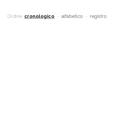
Ordine:
cronologico
-
alfabetico
-
registro