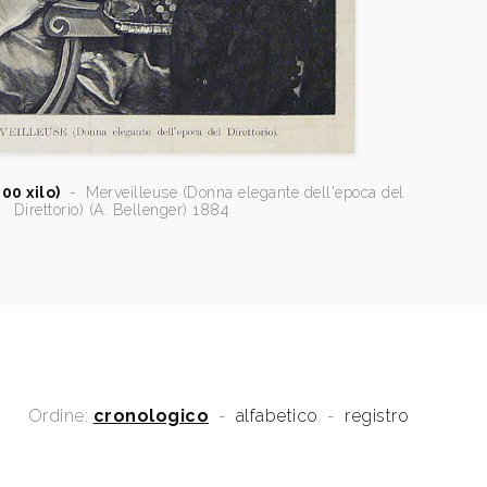
00 xilo)
-
Merveilleuse (Donna elegante dell'epoca del
Direttorio) (A. Bellenger) 1884
Ordine:
cronologico
-
alfabetico
-
registro