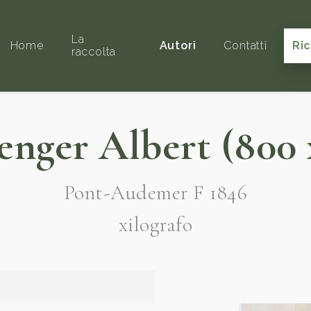
La
Home
Autori
Contatti
Ri
raccolta
enger Albert (800 
Pont-Audemer F 1846
xilografo