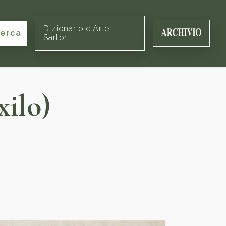
Dizionario d'Arte
cerca
Sartori
xilo)