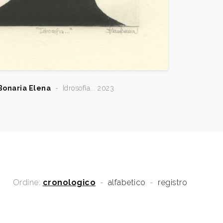
Bonaria Elena
-
Idrosofia... 2023
Ordine:
cronologico
-
alfabetico
-
registro