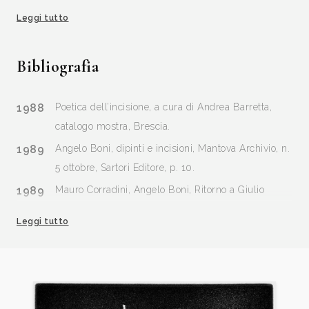
Galleria "Arte amici", Calvisano (BS). Agriturismo "Val
Leggi tutto
d'oca" Squarzanella (MN). 2006 - Mostra personale
presso "Palazzo Laffranchi", Comune di
Bibliografia
Carpenedolo (BS). "Oltre lo sguardo" Banca
Agrobresciano, Comune di Ghedi (BS).
1988
Poetica dell’incisione, a cura di Andrea Barretta,
catalogo mostra, Brescia.
1989
Angelo Boni, dipinti e incisioni, Mantova Archivio, n.
5 ottobre, Sartori Editore, p. 10.
1989
Mauro Corradini, Angelo Boni, Ritorno a Giulio
Romano, Mantova Archivio, n. 6 novembre, Sartori
Leggi tutto
Editore, p. 11.
1990
A.S. (Adalberto Sartori), Angelo Boni, (Incisori
Italiani Moderni / 6), Mantova Archivio, n. 6 giu-
lug-ago, Sartori Editore, p. 12.