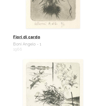
pp. 41, 66.
2007
Museo della Grafica del Comune di Ostiglia,
Seconda raccolta, a cura di Adalberto Sartori,
catalogo mostra, Mantova, Arianna Sartori Editore,
pp. 20, 21, 113.
Fiori di cardo
2007
Arianna Sartori, a cura di, Antonia Campanella,
presentazione, Una mostra incisa, Mantova, Centro
Boni Angelo - 1
1966
Studi Sartori per la Grafica, pp.nn.
2008
Incisori moderni e contemporanei. Raccolta di
monografie illustrate, Libro Primo, a cura di
Adalberto Sartori - Arianna Sartori, Mantova, Centro
Studi Sartori per la Grafica, pp. 67/77
2013
sette vizi capitali. l’associazione liberi incisori alla
Fondazione Il Bisonte di Firenze, a cura di Marco
Fiori e Marzio Dall’Acqua, presentazione di Rodolfo
Ceccotti e Simone Guaita, Firenze, pp. 22, 40.