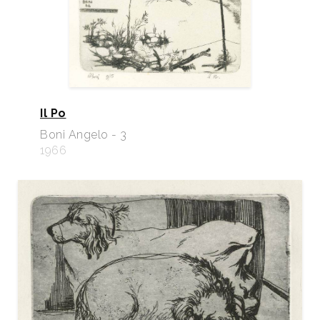
2013
Repertorio degli Incisori Italiani, VI edizione 2008-
2013, a cura del Gabinetto Stampe Antiche e
Moderne del Comune di Bagnacavallo, Edit Faenza,
p. 18.
2014
Zucca & Zucche. La zucca nell'incisione, a cura di
Il Po
Arianna Sartori, Mantova, Centro Studi Sartori per la
Boni Angelo - 3
Grafica
1966
2014
II Biennale dell’Incisione Italiana “Carmelo Floris”,
catalogo mostra, Casa Museo e Pinacoteca Carmelo
Floris” Comune di Olzai, Olzai, pp. 30, 31, 101/102.
2020
Maria Gabriella Savoia, In ricordo di Angelo Boni,
Mantova, Archivio, n. 6 giu.lug.ago., p. 31