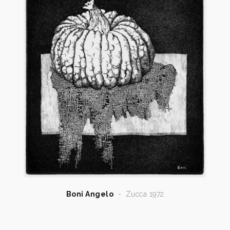
1991
L’incisione originale italiana. Novità e prezzi ,
Mantova, Archivio, n. 5 maggio, Sartori Editore, p.
24. n. 6 giugno, p. 28.
1991
Adalberto Sartori, Tutta l’Opera grafica di Angelo
Boni, Mantova, Archivio, n. 8 ottobre, Sartori Editore,
p. 27, 28 (p.1/4); Mantova, Archivio, n. 9 novembre,
Sartori Editore, p. 27, 28 (p.5/8). Mantova, Archivio,
n. 10 dicembre, Sartori Editore, p. 29, 30 (p.9/12).
1992
Adalberto Sartori, Tutta l’Opera grafica di Angelo
Boni, Mantova, Archivio, n. 1 gennaio, Sartori
Editore, p. 27, 28, 29, 30 (p.13/20). n. 2 febbraio, pp.
29, 30. n. 3 marzo, pp. 29, 30. n. 4 aprile, pp. 29,
30.
Boni Angelo
-
Zucca 1972
1993
Il sentimento delle cose, un percorso della grafica
italiana contemporanea, a cura di Mauro Corradini,
catalogo mostra, Comune di Verolanuova, pp.