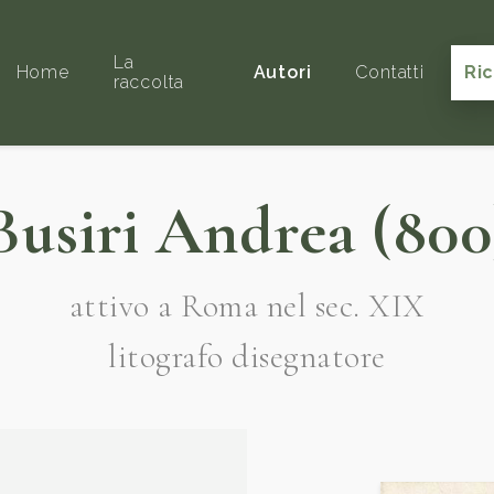
La
Home
Autori
Contatti
Ri
raccolta
Busiri Andrea (800
attivo a Roma nel sec. XIX
litografo disegnatore