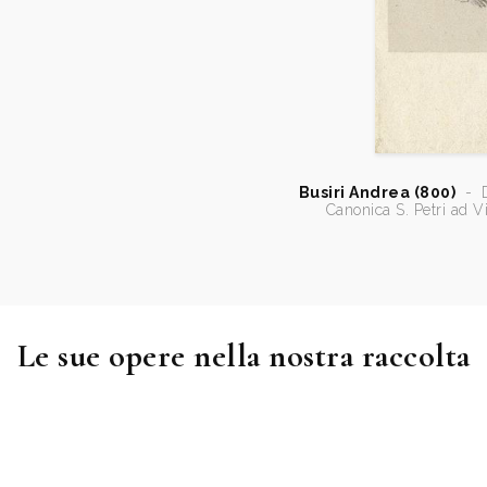
Busiri Andrea (800)
-
D
Canonica S. Petri ad V
Le sue opere nella nostra raccolta