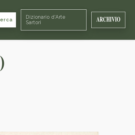
Dizionario d'Arte
cerca
Sartori
)