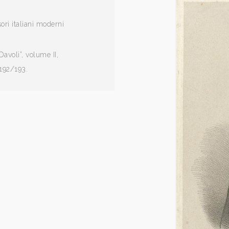
sori italiani moderni
avoli”, volume II,
 192/193.