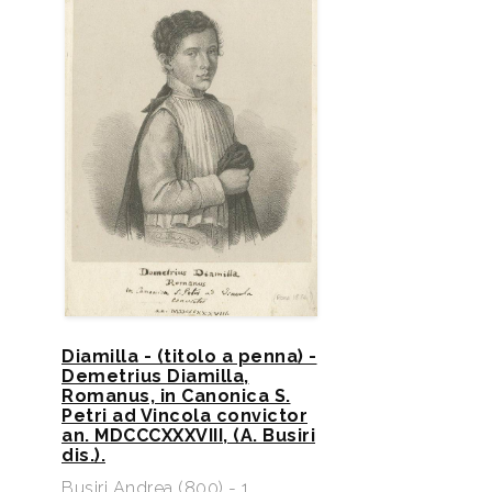
Diamilla - (titolo a penna) -
Demetrius Diamilla,
Romanus, in Canonica S.
Petri ad Vincola convictor
an. MDCCCXXXVIII, (A. Busiri
dis.).
Busiri Andrea (800) - 1