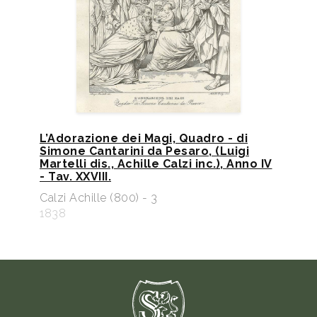
L’Adorazione dei Magi, Quadro - di
Simone Cantarini da Pesaro, (Luigi
Martelli dis., Achille Calzi inc.), Anno IV
- Tav. XXVIII.
Calzi Achille (800) - 3
1838