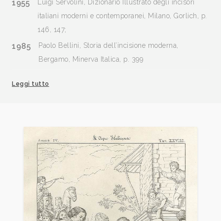
1955
Luigi Servolini, Dizionario Illustrato degli incisori
italiani moderni e contemporanei, Milano, Gorlich, p.
146, 147;
1985
Paolo Bellini, Storia dell’incisione moderna,
Bergamo, Minerva Italica, p. 399
1996
Zeno Davoli, La Raccolta di Stampe “Angelo Davoli”,
Leggi tutto
volume II, Bip-Car, Reggio Emilia, Edizioni Diabasis,
p. 224/226, 227 ill.