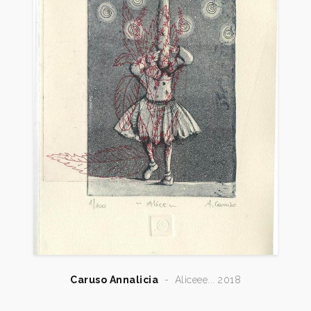
Padri Redantoristi, p. 22.
2012
VII Biennale dell’Incisione Italiana Contemporanea
“Città di Campobasso 2012”, catalogo mostra,
Campobasso, pp. 92/93.
2013
Incisioni al femminile, a cura di Veronica Longo,
catalogo mostra, Napoli, Castel dell’Ovo, pp. 66, 67,
171.
2013
Repertorio degli Incisori Italiani, VI edizione 2008-
2013, a cura del Gabinetto Stampe Antiche e
Moderne del Comune di Bagnacavallo, Edit Faenza,
p. 33.
2014
NumeroUno, a cura di Veronica Longo, Atelier
Controsegno, Pozzuolo, Napoli, p.
2018
Notizie incise, Mantova, Archivio, n. 9 nob., p. 34.
Caruso Annalicia
-
Aliceee... 2018