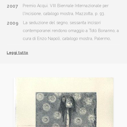
2007
Premio Acqui. VIII Biennale Internazionale per
l’Incisione, catalogo mostra, Mazzotta, p. 93.
2009
La seduzione del segno, sessanta incisori
contemporanei rendono omaggio a Totò Bonanno, a
cura di Enzo Napoli, catalogo mostra, Palermo,
Galleria Artem.
Leggi tutto
2009
Incisione al femminile, a cura di Veronica Longo e
Rosario Pinto, catalogo mostra, Napoli, giugno, pp.
30, 31, 133
2012
L’incisione originale Novità e prezzi, Mantova,
Archivio, n. 3 marzo, p. 36.
2012
Vetrina incisa: Spazio aperto, Mantova, Archivio, n. 6
giugno, 7 settembre, p. 34. n. 8 ottobre, p. 34.
2012
Per Segno incisori contemporanei, a cura di Rosalia
Marchiafava Arnone, catalogo mostra, Palermo,