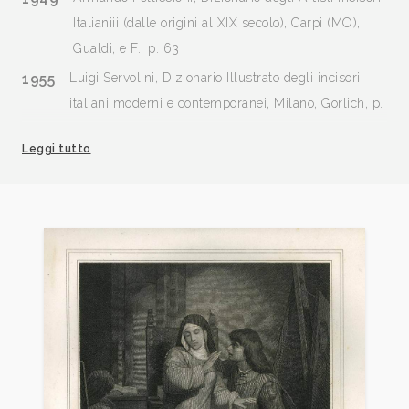
Italianiii (dalle origini al XIX secolo), Carpi (MO),
Gualdi, e F., p. 63
1955
Luigi Servolini, Dizionario Illustrato degli incisori
italiani moderni e contemporanei, Milano, Gorlich, p.
208, 209.
Leggi tutto
1999
Zeno Davoli, La Raccolta di Stampe “Angelo Davoli”,
volume III, Cas-D, Reggio Emilia, Edizioni Diabasis,
p. 116/119.