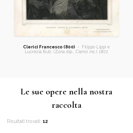
Clerici Francesco (800)
-
Filippo Lippi e
Lucrezia Buti, (Zona dip., Clerici inc.) 1872
Le sue opere nella nostra
raccolta
Risultati trovati:
12