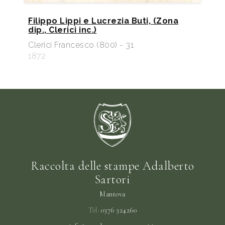
Filippo Lippi e Lucrezia Buti, (Zona
dip., Clerici inc.)
Clerici Francesco (800) - 31
1872
Raccolta delle stampe Adalberto
Sartori
Mantova
Tel:
0376 324260