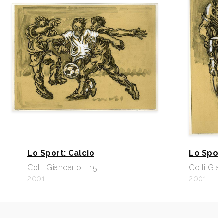
Lo Sport: Calcio
Lo Spo
Colli Giancarlo - 15
Colli Gi
2001
2001