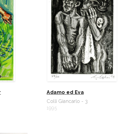
r
Adamo ed Eva
Colli Giancarlo - 3
1995