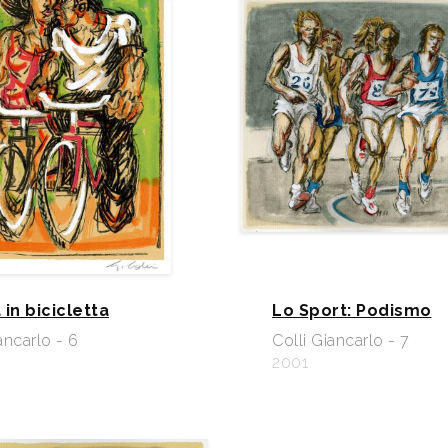
in bicicletta
Lo Sport: Podismo
ancarlo - 6
Colli Giancarlo - 7
2001