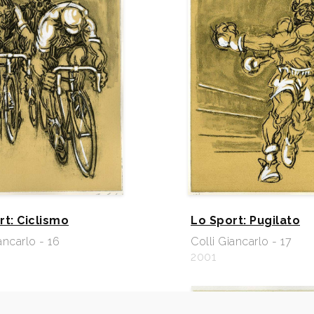
rt: Ciclismo
Lo Sport: Pugilato
ancarlo - 16
Colli Giancarlo - 17
2001