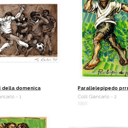
oi della domenica
Parallelepipedo prr
ancarlo - 1
Colli Giancarlo - 2
1992