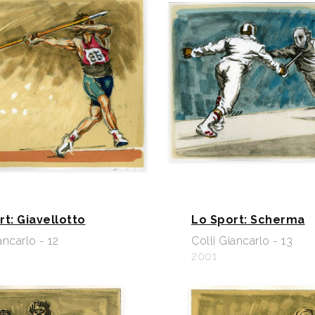
rt: Giavellotto
Lo Sport: Scherma
ancarlo - 12
Colli Giancarlo - 13
2001