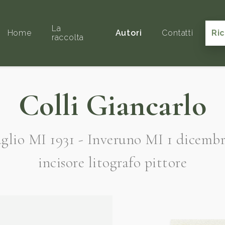
La
Home
Autori
Contatti
Ri
raccolta
Colli Giancarlo
glio MI 1931 - Inveruno MI 1 dicembr
incisore litografo pittore