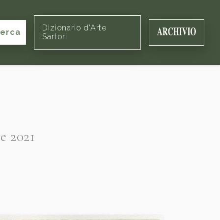
Dizionario d'Arte
cerca
Sartori
e 2021