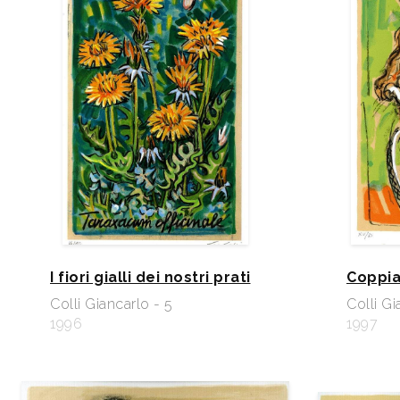
I fiori gialli dei nostri prati
Coppia 
Colli Giancarlo - 5
Colli Gi
1996
1997