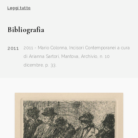
Leggi tutto
Tra le realizzazioni da menzionare, il ciclo di grandi
vetrate istoriate per il Santuario di San Gaetano in
Bibliografia
Milano e del Santuario di J addico – Brindisi, l’abside
in affresco della parrocchiale di San Michele in
2011
2011 - Mario Colonna, Incisori Contemporanei a cura
Palese- Bari, gli affreschi nella Chiesa di S. Maria
di Arianna Sartori, Mantova, Archivio, n. 10
delle Grazie in Cassano Murge e di S. Francesco in
dicembre, p. 33.
Ostuni, i mosaici, le vetrate, i bronzi, i dipinti murali
per la S.S. Trinità in Bari, il grande monumento ai
Caduti con sculture in bronzo e pietra in Ariano
Irpino, la stele musiva presso la Scuola Allievi della
Guardia di Finanza in Bari, il Monumento presso il
Commisariato di Marina di Taranto e dei Carabinieri
in Minervino di Lecce, gli altari bronzei del Santuario