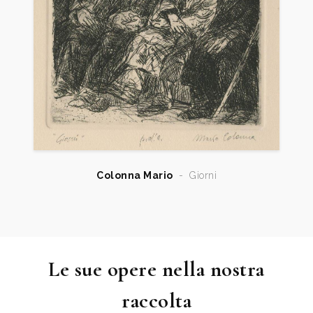
di S. Fara e di S. Anna in Bari, del Santuario
dell’Annunciazione in Maddaloni – Caserta, il gruppo
marmoreo del Beato Nunzio al Santuario dei S.S.
Medici in Bitonto; i busti bronzei dell’Onorevole
Dell’Andro presso la Corte Costituzionale,
dell’Onorevole De Gennaro, del Cardinale
Ballestrero, dei Vescovi Nicodemo, Marena,
Semeraro, Magrassi.
Colonna Mario
-
Giorni
Ha esposto in numerose personali in Italia e all’
estero, e sue opere sono presenti in collezioni
pubbliche e private. Vive ed opera a Bari.
Le sue opere nella nostra
raccolta