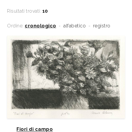
Risultati trovati:
10
Ordine:
cronologico
-
alfabetico
-
registro
Fiori di campo