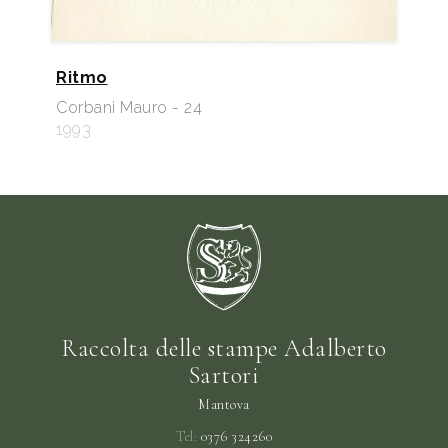
Ritmo
Corbani Mauro - 24
1993
Raccolta delle stampe Adalberto
Sartori
Mantova
Tel:
0376 324260