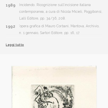
1989
Incidendo. Ricognizione sull’incisione italiana
contemporanea, a cura di Nicola Micieli, Poggibonsi,
Lalli Editore, pp. 34/36, 208.
1992
’opera grafica di Mauro Corbani, Mantova, Archivio,
n. 1 gennaio, Sartori Editore, pp. 16, 17.
1993
Mauro Corbani. Il velo lacerato. testo di Janus,
Leggi tutto
catalogo mostra, Palazzo Sertoli, Sondrio.
esemplare con disegno dedica.
1993
Lebens-Tanz (danza della vita).catalogo mostra,
Bonn, Marlies Rosenzweig Galerie. esemplare con
incisione.: Ritmo, 1993, mm. 30x40, esemplare:
82/150.
1994
Mauro Corbani. Gli incanti e le seduzioni della
memoria. Opere 1991-1994, testo di Valeria
Tassinari. catalogo mostra, San Rocco galleria,