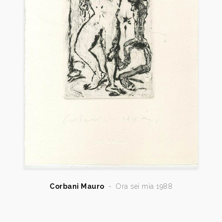
Colorno. esemplare con incisione.
1994
Mauro Corbani Incisioni e disegni 1978 - 1988, testo
di Nicola Micieli. Donazione. Il Gabinetto dei Disegni
e delle Stampe, Santa Croce sull’Arno. esemplare
con incisione.
1998
Mauro Corbani, Tracce, opere 1968-1998, a cura di
Eliana Princi, catalogo mostra, Calvisano.
Corbani Mauro
-
Ora sei mia 1988