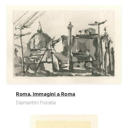
sedi dell’Olanda.
Nel 1959 figura alla “Mostra d’Arte
Graficacontemporanea italiana”, in varie sedi
dell’America Centrale.
Nel 1959 figura alla “Mostra d’incisione italiana”, a
Lisbona.
Figura dal 25 aprile al 26 maggio 1963 alla V
biennale dell’incisione italiana contemporanea, che
si tiene presso l’Opera Bevilacqua La Masa a
Roma, Immagini a Roma
Venezia, dove presenta 3 acqueforti.
Diamantini Fiorella
Figura dal 25 aprile al 31 maggio 1965 alla VI
biennale dell’incisione italiana contemporanea, che
si tiene presso l’Opera Bevilacqua La Masa a