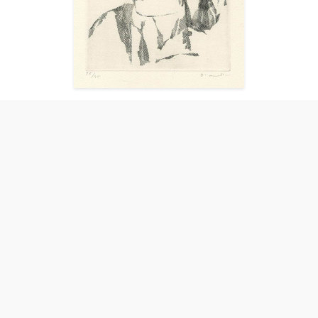
Francesca
Diamantini Fiorella