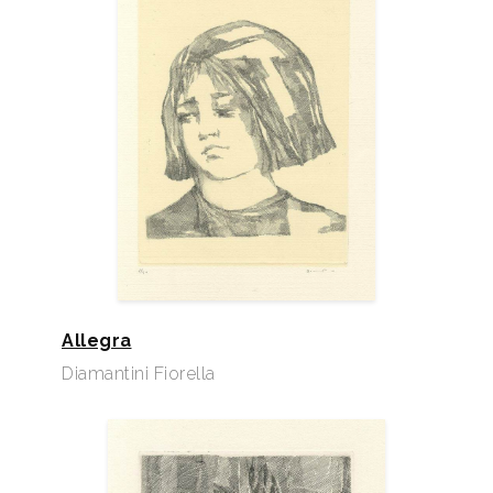
Venezia, dove presenta 2 acqueforti e 1 linolueum.
Partecipa dal 1 ottobre al 15 novembre 1966 alla I
Biennale dell’Incisione Italiana, organizzata dal
Rotary Club Cittadella (PD), con le acqueforti:
Paesaggio del fiume, Paesaggio.
Partecipa dal 27 settembre al 9 novembre 1969 alla
II Biennale dell’Incisione Italiana, organizzata dal
Rotary Club Cittadella (PD), con le acqueforti:
Allegra
Colline di Senigallia, e Casine al Cesano.
Diamantini Fiorella
Nel giugno/luglio 1971 figura con due incisioni, alla,
Settima mostra nazionale di incisioni italiane, presso
il Banco di Sardegna, a Sassari.