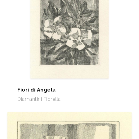
Dal 20 maggio al 20 giugno 1972 partecipa su invito
alla Mostra - Mercato “L’Incisione in Italia oggi”,
mostra che si tiene a Padova, a cura della Galleria
1+1, espone 3 acqueforti.
Nel 1979 partecipa con due incisioni, alla III Biennale
dell’Incisione Italiana, Rotary Club Cittadella.
1990 - Annuario della Grafica in Italia n. 20. Milano,
Mondadori.
Fiori di Angela
Nel marzo 1993 - Nero su Bianco. Il segno di Venti
Diamantini Fiorella
maestri, catalogo mostra, Milano, SpazioErgy.
Dal 21 novembre 1999 al 31 gennaio 2000, sue
incisioni vengono esposte alla rassegna “Aqua
Fortis. Acquaforte contemporanea in Italia”, che si