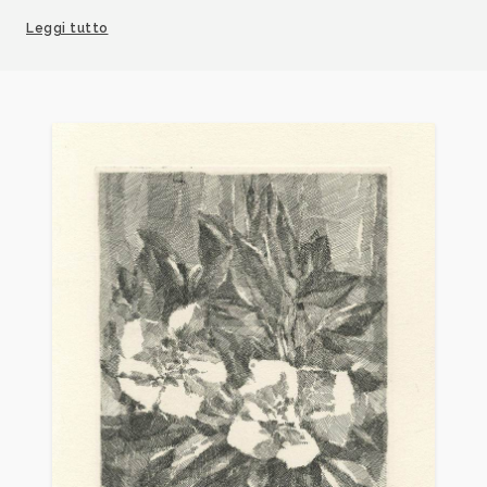
Sassari.
Leggi tutto
Nel 1955 figura alla Mostra “Italiensk Grafik av Idag”,
al Nationalmuseum, a Stoccolma.
Nel 1956 figura alla Mostra “A gravura italiana
contemporanea”, Parco Ibirapnera, Palazzo
dell’Industria, San Paolo del Brasile.
Nel 1957 figura alla “ I Mostra dell’incisione italiana
contemporanea”, alla Galleria Opera Bevilacqua La
Masa, Palazzo delle Procuratie Nuove di Venezia.
Nel 1957 figura alla Mostra “La incisione
contemporanea in Italia”, presso l’Istituto Italiano di
Cultura di Atene.
Nel 1958 figura alla Mostra “Contemprary prints