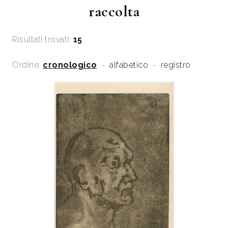
raccolta
Risultati trovati:
15
Ordine:
cronologico
-
alfabetico
-
registro