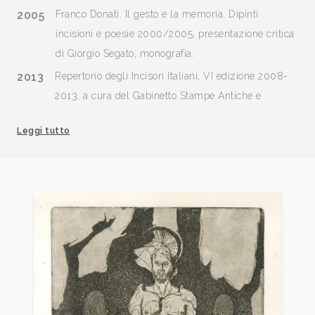
2005
Franco Donati. Il gesto e la memoria. Dipinti
incisioni e poesie 2000/2005, presentazione critica
di Giorgio Segato, monografia.
2013
Repertorio degli Incisori Italiani, VI edizione 2008-
2013, a cura del Gabinetto Stampe Antiche e
Moderne del Comune di Bagnacavallo, Edit Faenza,
Leggi tutto
p. 52.
2013
I sette vizi capitali. l’associazione liberi incisori alla
Fondazione Il Bisonte di Firenze, a cura di Marco
Fiori e Marzio Dall’Acqua, presentazione di Rodolfo
Ceccotti e Simone Guaita, Firenze, pp. 20, 41.
2014
Franco Donati. incisioni 2002 - 2013. Ritratti di un
IO nomade, a cura di Marco Fiori e Marzio
Dall’Acqua, Bologna, pp. 48.