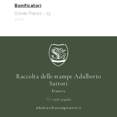
Bonificatori
Donati Franco - 15
2010
Raccolta delle stampe Adalberto
Sartori
Mantova
Tel:
0376 324260
info@raccoltastampesartori.it