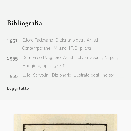
Bibliografia
1951
Ettore Padovano, Dizionario degli Artisti
Contemporanei, Milano, I.T.E., p. 132
1955
Domenico Maggiore, Artisti italiani viventi, Napoli,
Maggiore, pp. 213/216.
1955
Luigi Servolini, Dizionario Illustrato degli incisori
italiani moderni e contemporanei, Milano, Gorlich, p.
Leggi tutto
330, 332;
1960
Incisioni di Carmelo Floris, a cura di N. Valle,
Cagliari, Soc. Poligr. Sarda.
1960
Luigi Servolini, Gli incisori d’Italia, Milano, Edizioni
del Liocorno, ad vocem