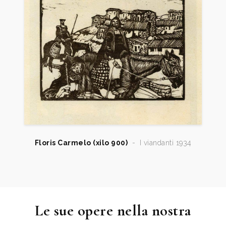
1999
Primo Pantoli, Incidere e stampare da soli,…, CUEC
edizioni, Cagliari. p. 157.
2000
La collezione Nicola Valle Incisori sardi del
Novecento, testi di Maria Grazia Scano Naitza,
catalogo mostra, Comune di Cagliari, pp. 76/84,
184/195.
2003
Alida Moltedo Mapelli, a cura, Paesaggio Urbano.
Stampe italiane dalla prima metà del ‘900 da
Boccioni a Vespignani, Roma, Artemide Edizioni,
pp. 226, 228, 236.
Floris Carmelo (xilo 900)
-
I viandanti 1934
2015
Luigi Servolini e il Museo della Xilografia di Carpi.
Testo di Simona Santini. Fondazione Italo Zetti.,
Milano Taccuini di lavoro n. 22, p. 36.
Le sue opere nella nostra