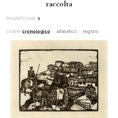
raccolta
Risultati trovati:
1
Ordine:
cronologico
-
alfabetico
-
registro