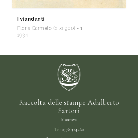
I viandanti
Floris Carmelo (xilo 900) - 1
1934
Raccolta delle stampe Adalberto
Sartori
Mantova
Tel:
0376 324260