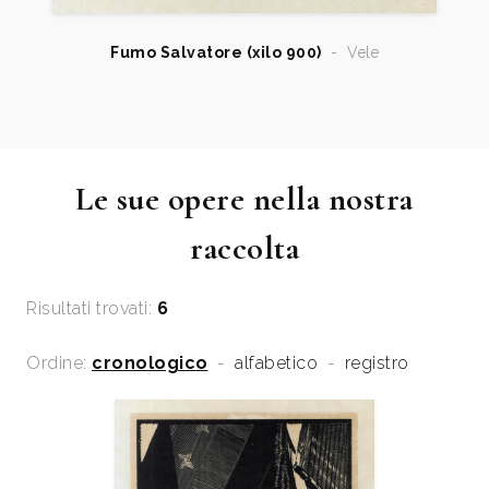
Fumo Salvatore (xilo 900)
-
Vele
Le sue opere nella nostra
raccolta
Risultati trovati:
6
Ordine:
cronologico
-
alfabetico
-
registro