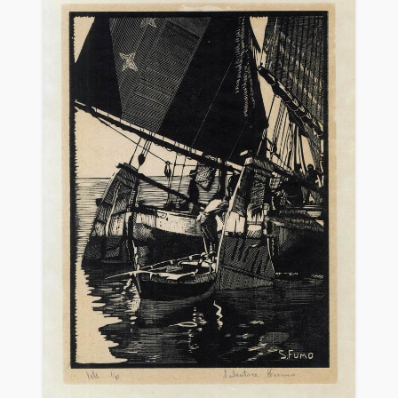
1960
Luigi Servolini, Gli incisori d’Italia, Milano, Edizioni
del Liocorno, ad vocem
2015
Luigi Servolini e il Museo della Xilografia di Carpi.
Testo di Simona Santini. Fondazione Italo Zetti.,
Milano Taccuini di lavoro n. 22, p. 36.