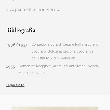
Vive per molti anni a Teramo.
Bibliografia
1936/1937
Congedo, a cura di Cesare Ratta artigiano
tipografo, Bologna, sezione tipografica
dell’Istituto Aldini-Valleriani.
1955
Domenico Maggiore, Artisti italiani viventi, Napoli,
Maggiore, p. 224.
1955
Luigi Servolini, Dizionario Illustrato degli incisori
Leggi tutto
italiani moderni e contemporanei, Milano, Gorlich, p.
345, 347, 348
1956
Domenico Maggiore, Supplemento Artisti viventi
d’Italia, Napoli, Edizioni Maggiore, pp. 264/267.