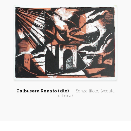
Archivio, n. 8 ottobre, Sartori Editore, p. 16.
1994
Settima Triennale dell’Incisione. Milano, maggio-
luglio, p. 82.
1995
I Biennale Nazionale dell’Incisione - Rotary Club
Acqui Terme - Ovada, catalogo mostra, p. 77.
1999
Gabriella Gentilini, acura, Repertorio della Xilografia
Italiana 1946-1999, volume primo (unico
pubblicato), Firenze, Pietro Chegai Editore, p. 89
2011
Renato Galbusera, in: Xilografi Oggi, a cura della
Xiloteca Adalberto Sartori, Mantova, Archivio, n. 9
Galbusera Renato (xilo)
-
Senza titolo, (veduta
novembre, p. 39.
urbana)
2013
Repertorio degli Incisori Italiani, VI edizione 2008-
2013, a cura del Gabinetto Stampe Antiche e
Moderne del Comune di Bagnacavallo, Edit Faenza,
p. 64.