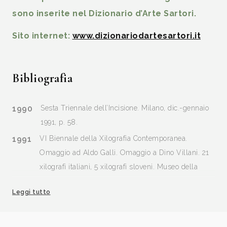
sono inserite nel Dizionario d’Arte Sartori.
Sito internet:
www.dizionariodartesartori.it
Bibliografia
1990
Sesta Triennale dell’Incisione. Milano, dic.-gennaio
1991, p. 58.
1991
VI Biennale della Xilografia Contemporanea.
Omaggio ad Aldo Galli. Omaggio a Dino Villani. 21
xilografi italiani, 5 xilografi sloveni. Museo della
Xilografia, Castello dei Pio, Carpi (MO), dal 30
Leggi tutto
marzo al 28 aprile. edizione, Centro Internazionale
della Grafica, Venezia, p. 38.
1991
“Zodiaco”: Dodici linoleumgrafie...., Mantova,