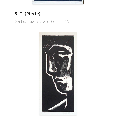
S. T. (Piede)
Galbusera Renato (xilo) - 10