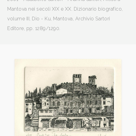
Mantova nei secoli XIX e XX. Dizionario biografico,
volume III, Dio - Ku,
Mantova, Archivio Sartori
Editore,
pp. 1289/1290.