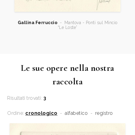
Gallina Ferruccio
-
Mantova - Ponti sul Mincio
“Le Loste”
Le sue opere nella nostra
raccolta
Risultati trovati:
3
Ordine:
cronologico
-
alfabetico
-
registro