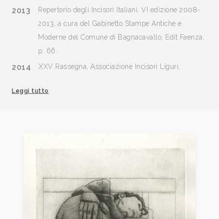
2013
Repertorio degli Incisori Italiani, VI edizione 2008-
2013, a cura del Gabinetto Stampe Antiche e
Moderne del Comune di Bagnacavallo, Edit Faenza,
p. 66.
2014
XXV Rassegna, Associazione Incisori Liguri,
Genova, catalogo mostra, ad vocem.
Leggi tutto
2014
Notizie incise, Mantova, Archivio, n. 6 giu/lug/ago.,
p. 41.
2016
Vetrina Incisa: Spazio aperto, Mantova, Archivio, n.
10 dicembre, p. 36.
2017
Vetrina Incisa: Spazio aperto, Mantova, Archivio, n. 1
gennaio, p. 33. n. 2 febbraio, p. 34.