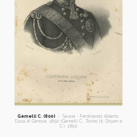
Gemelli C. (800)
-
Savoia - Ferdinando Alberto.
Duca di Genova. 1850 (Gemelli C., Torino lit. Doyen e
C.). 1850