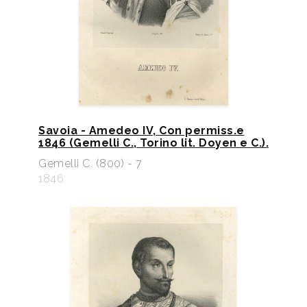
Savoia - Amedeo IV, Con permiss.e
1846 (Gemelli C., Torino lit. Doyen e C.).
Gemelli C. (800) - 7
1846