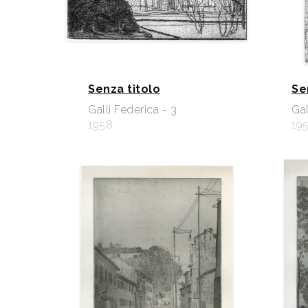
Senza titolo
Se
Galli Federica - 3
Gal
1958
19