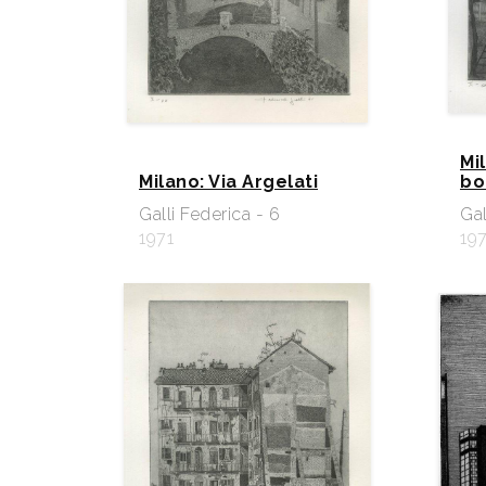
Mi
Milano: Via Argelati
bo
Galli Federica - 6
Gal
1971
197