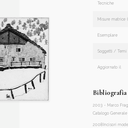
Tecniche
Misure matrice 
Esemplare
Soggetti / Temi
Aggiornato il
Bibliografia
2003 - Marco Frago
Catalogo Generale 
2008
Incisori mod