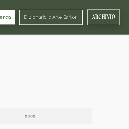
erca
Dizionario d'Arte Sartori
2002