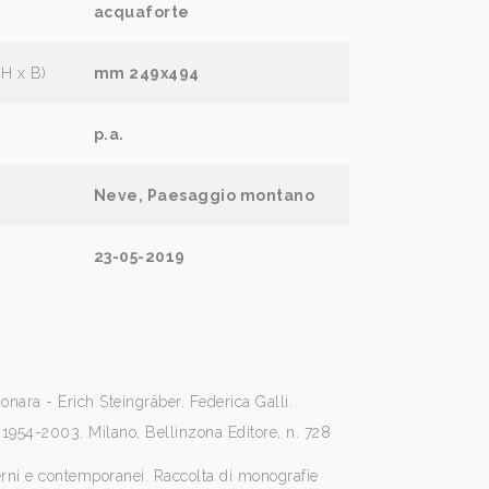
acquaforte
(H x B)
mm 249x494
p.a.
Neve, Paesaggio montano
23-05-2019
nara - Erich Steingräber. Federica Galli.
1954-2003. Milano, Bellinzona Editore, n. 728
erni e contemporanei. Raccolta di monografie