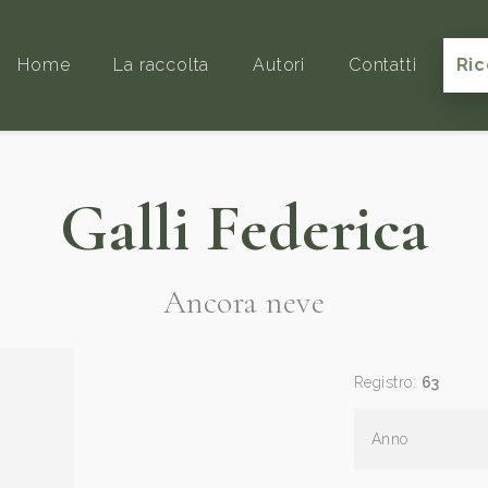
Home
La raccolta
Autori
Contatti
Ric
Galli Federica
Ancora neve
Registro:
63
Anno