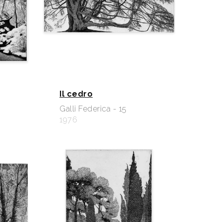
Il cedro
Galli Federica - 15
1976