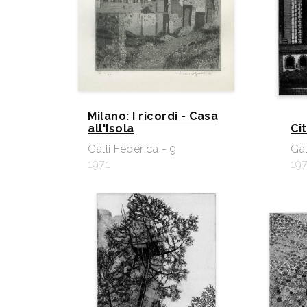
Milano: I ricordi - Casa
all'Isola
Cit
Galli Federica - 9
Gal
1971
19