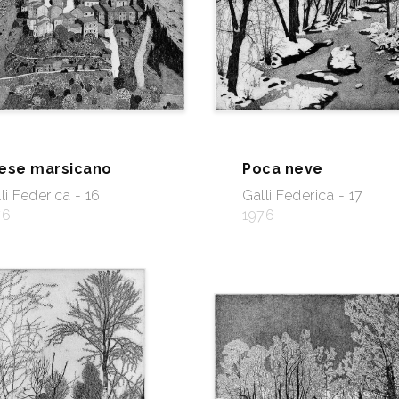
ese marsicano
Poca neve
li Federica - 16
Galli Federica - 17
76
1976