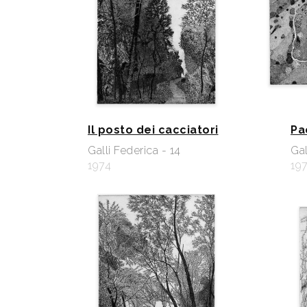
Il posto dei cacciatori
Pa
Galli Federica - 14
Gal
1974
19