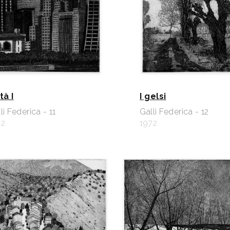
tà I
I gelsi
li Federica - 11
Galli Federica - 12
72
1972