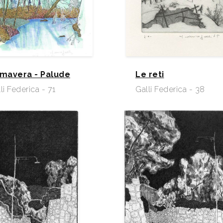
imavera - Palude
Le reti
li Federica - 71
Galli Federica - 38