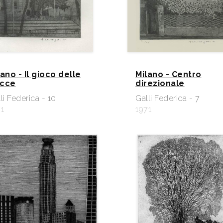
lano - Il gioco delle
Milano - Centro
cce
direzionale
li Federica - 10
Galli Federica - 7
1
1971