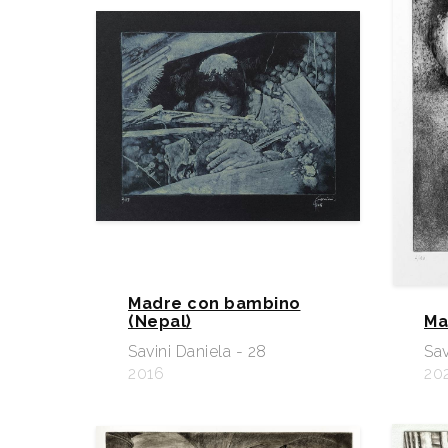
Madre con bambino
(Nepal)
Ma
Savini Daniela - 28
Sav
2016
20