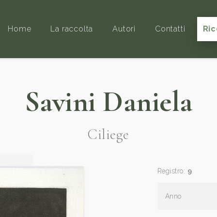
Home
La raccolta
Autori
Contatti
Ric
Savini Daniela
Ciliege
Registro:
9
Anno