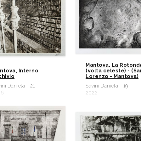
Mantova, La Rotond
ntova, Interno
(volta celeste) - (Sa
chivio
Lorenzo - Mantova)
ini Daniela - 21
Savini Daniela - 19
16
2022