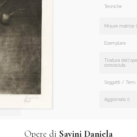
Tecniche
Misure matrice 
Esemplare
Tiratura dell'op
conosciuta
Soggetti / Temi
Aggiornato il
Opere di
Savini Daniela