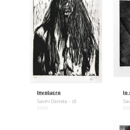
Involucro
Io
Savini Daniela - 16
Sav
2020
20