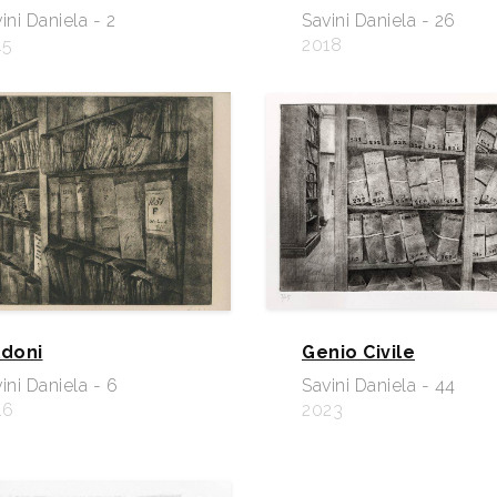
ini Daniela - 2
Savini Daniela - 26
15
2018
ldoni
Genio Civile
ini Daniela - 6
Savini Daniela - 44
16
2023