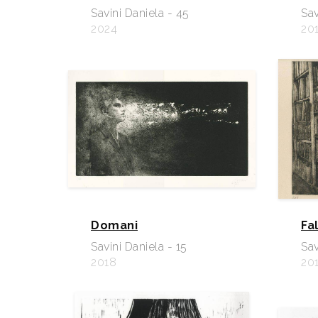
Savini Daniela - 45
Sav
2024
20
Domani
Fa
Savini Daniela - 15
Sav
2018
20