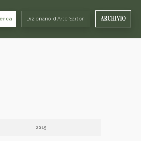
erca
Dizionario d'Arte Sartori
2015