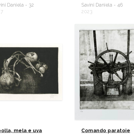
ini Daniela - 32
Savini Daniela - 46
17
2023
polla, mela e uva
Comando paratoie