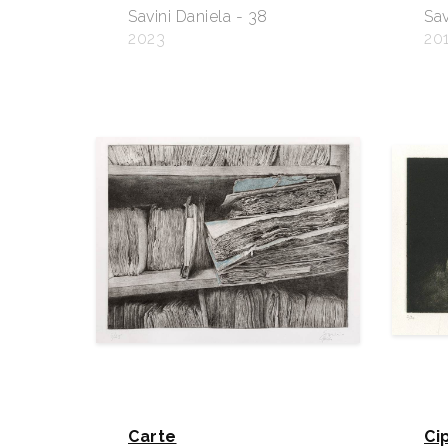
Savini Daniela - 38
Sav
2023
20
Carte
Ci