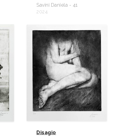
Savini Daniela - 41
2024
Disagio