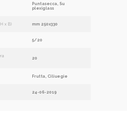
Puntasecca, Su
plexiglass
(H x B)
mm 250x330
5/20
era
20
Frutta, Ciliuegie
24-06-2019