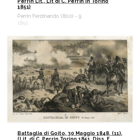
Perrin Lit., Lit di C. Perrin in Torino
1851)
Perrin Ferdinando (800) - 9
1851
Battaglia di Goito, 30 Maggio 1848, (11),
(Lit. di C. Perrin Torino 1851, Diss. F.