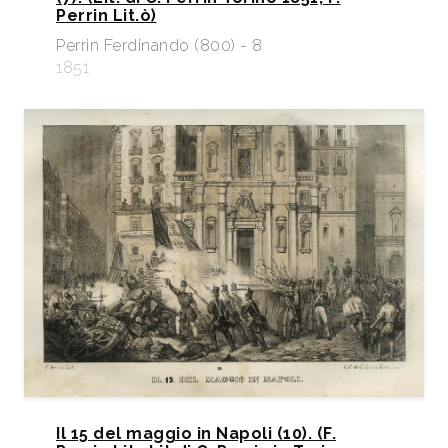
Perrin Lit.ò)
Perrin Ferdinando (800) - 8
1851
Il 15 del maggio in Napoli (10). (F.