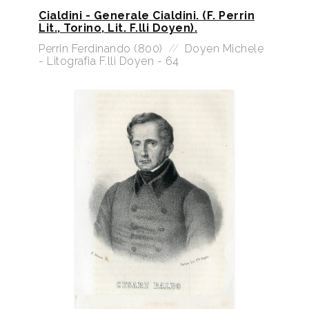
Cialdini - Generale Cialdini. (F. Perrin
Lit., Torino, Lit. F.lli Doyen).
Perrin Ferdinando (800)
//
Doyen Michele
- Litografia F.lli Doyen - 64