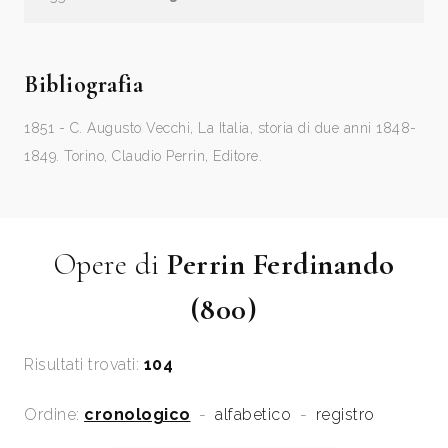
Bibliografia
1851 - C. Augusto Vecchi, La Italia, storia di due anni 1848-
1849. Torino, Claudio Perrin, Editore.
Opere di
Perrin Ferdinando
(800)
Risultati trovati:
104
Ordine:
cronologico
-
alfabetico
-
registro