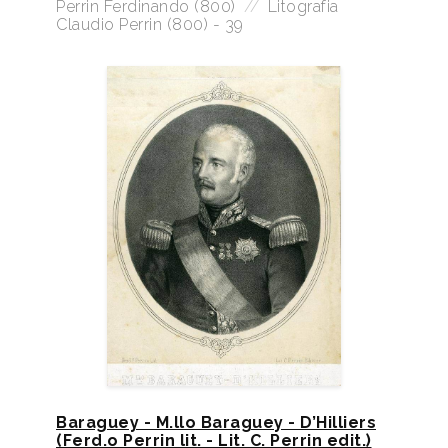
Perrin Ferdinando (800)
//
Litografia
Claudio Perrin (800) - 39
Baraguey - M.llo Baraguey - D’Hilliers
(Ferd.o Perrin lit. - Lit. C. Perrin edit.)