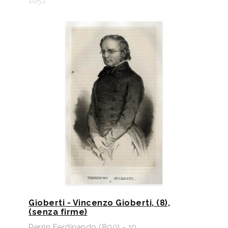
1851
Gioberti - Vincenzo Gioberti, (8),
(senza firme)
Perrin Ferdinando (800) - 19