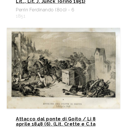
Lit.., Lit. J. Junck Torino 1851)
Perrin Ferdinando (800) - 6
1851
Attacco dal ponte di Goito / Li 8
aprile 1848 (6). (Lit. Crette e C.ta