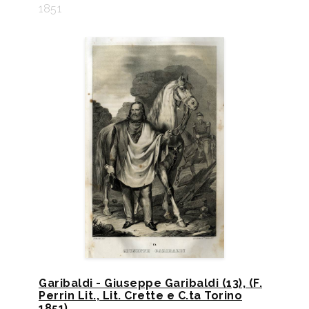
1851
Garibaldi - Giuseppe Garibaldi (13), (F.
Perrin Lit., Lit. Crette e C.ta Torino
1851)