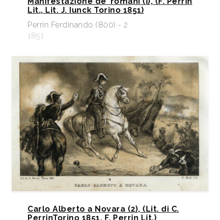
Manifestazione de’ romani (I), (F. Perrin
Lit., Lit. J. Iunck Torino 1851)
Perrin Ferdinando (800) - 2
1851
Carlo Alberto a Novara (2), (Lit. di C.
PerrinTorino 1851, F. Perrin Lit.)