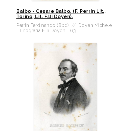
Balbo - Cesare Balbo. (F. Perrin Lit.,
Torino, Lit. F.lli Doyen).
Perrin Ferdinando (800)
//
Doyen Michele
- Litografia F.lli Doyen - 63