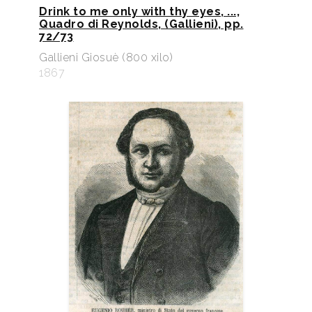
Drink to me only with thy eyes, ...,
Quadro di Reynolds, (Gallieni), pp.
72/73​
Gallieni Giosuè (800 xilo)
1867