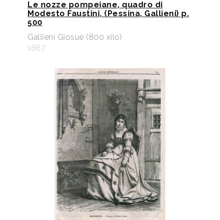
Le nozze pompeiane, quadro di
Modesto Faustini, (Pessina, Gallieni) p.
500
Gallieni Giosuè (800 xilo)
1867