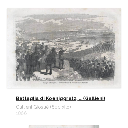
Battaglia di Koeniggratz, … (Gallieni)
Gallieni Giosuè (800 xilo)
1866