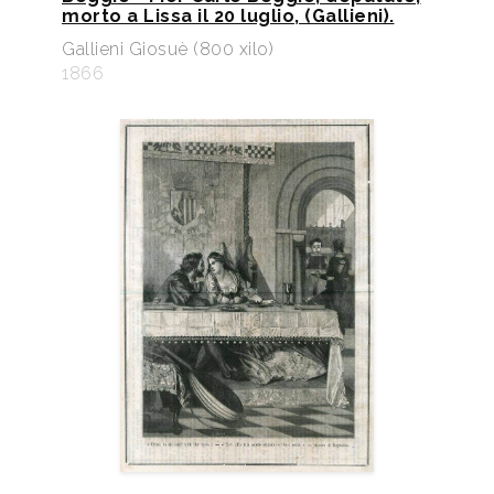
morto a Lissa il 20 luglio, (Gallieni).
Gallieni Giosuè (800 xilo)
1866