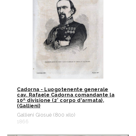
Cadorna - Luogotenente generale
cav. Rafaele Cadorna comandante la
10^ divisione (2° corpo d'armata),
(Gallieni)
Gallieni Giosuè (800 xilo)
1866