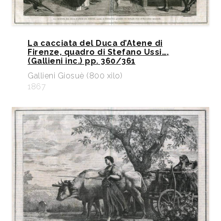
La cacciata del Duca d’Atene di
Firenze, quadro di Stefano Ussi…,
(Gallieni inc.) pp. 360/361
Gallieni Giosuè (800 xilo)
1867