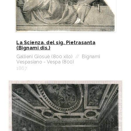
La Scienza, del sig. Pietrasanta
(Bignami dis.)
Gallieni Giosuè (800 xilo)
//
Bignami
Vespasiano - Vespa (800)
1867