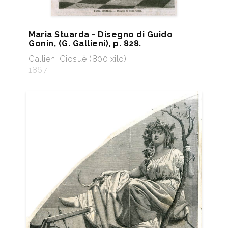
Maria Stuarda - Disegno di Guido
Gonin, (G. Gallieni), p. 828.
Gallieni Giosuè (800 xilo)
1867