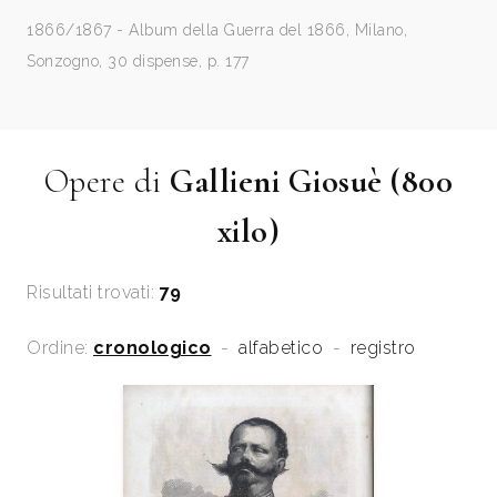
1866/1867 - Album della Guerra del 1866, Milano,
Sonzogno, 30 dispense, p. 177
Opere di
Gallieni Giosuè (800
xilo)
Risultati trovati:
79
Ordine:
cronologico
-
alfabetico
-
registro