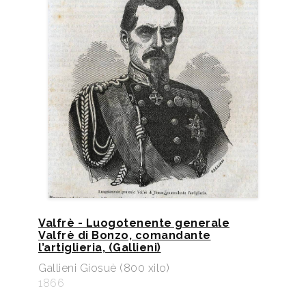
Valfrè - Luogotenente generale
Valfrè di Bonzo, comandante
l’artiglieria, (Gallieni)
Gallieni Giosuè (800 xilo)
1866