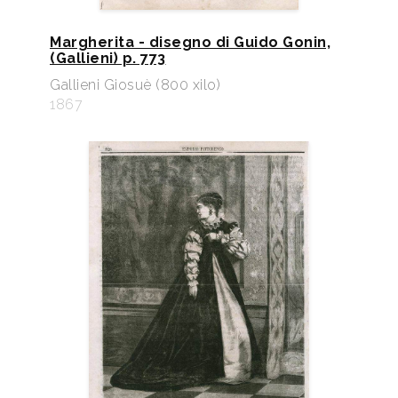
Margherita - disegno di Guido Gonin,
(Gallieni) p. 773
Gallieni Giosuè (800 xilo)
1867