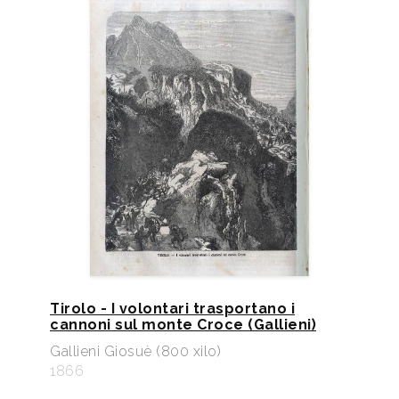
Tirolo - I volontari trasportano i
cannoni sul monte Croce (Gallieni)
Gallieni Giosuè (800 xilo)
1866