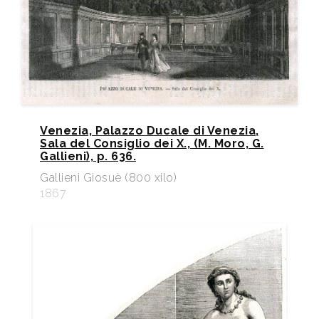
Venezia, Palazzo Ducale di Venezia,
Sala del Consiglio dei X., (M. Moro, G.
Gallieni), p. 636.
Gallieni Giosuè (800 xilo)
1867