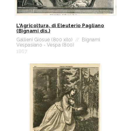
L'Agricoltura, di Eleuterio Pagliano
(Bignami dis.)
Gallieni Giosuè (800 xilo)
//
Bignami
Vespasiano - Vespa (800)
1867