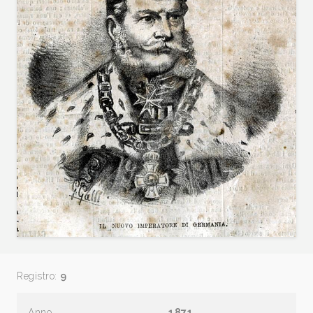
Registro:
9
Anno
1871