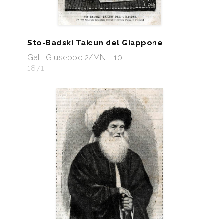
Sto-Badski Taicun del Giappone
Galli Giuseppe 2/MN - 10
1871