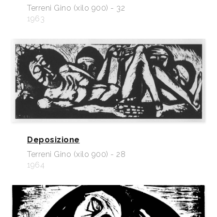
Terreni Gino (xilo 900) - 32
1963
Deposizione
Terreni Gino (xilo 900) - 28
1964