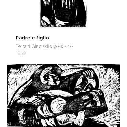
Padre e figlio
Terreni Gino (xilo 900) - 10
1959