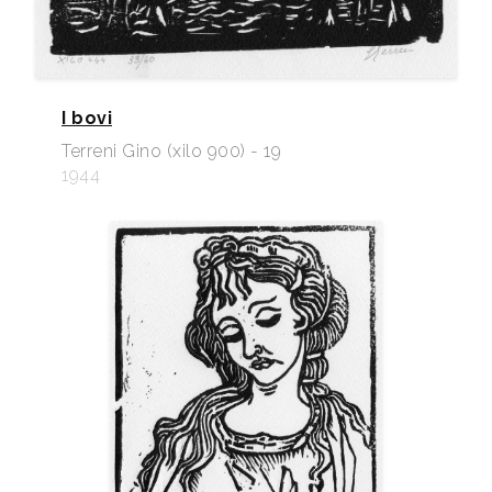
I bovi
Terreni Gino (xilo 900) - 19
1944