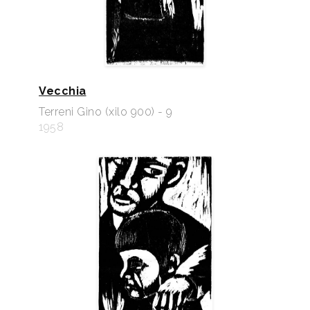
Vecchia
Terreni Gino (xilo 900) - 9
1958