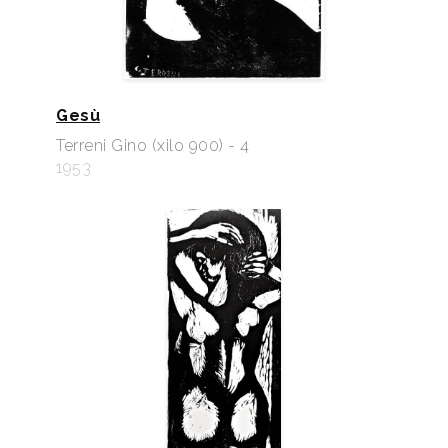
Gesù
Terreni Gino (xilo 900) - 4
1953