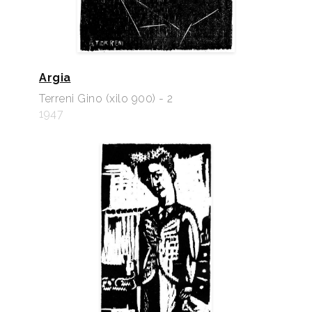
Argia
Terreni Gino (xilo 900) - 2
1947