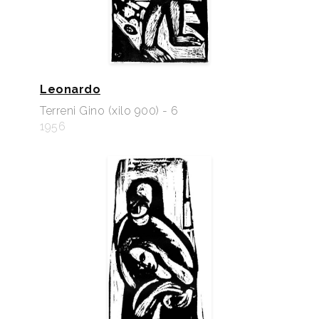
Leonardo
Terreni Gino (xilo 900) - 6
1956