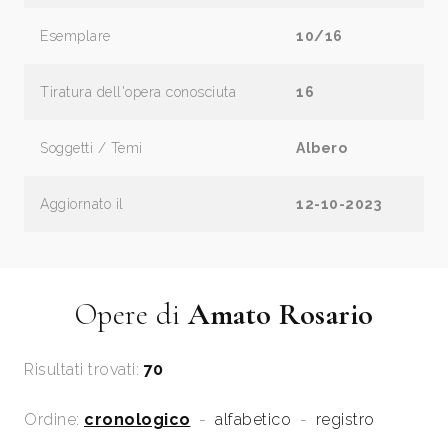
Esemplare
10/16
Tiratura dell'opera conosciuta
16
Soggetti / Temi
Albero
Aggiornato il
12-10-2023
Opere di
Amato Rosario
Risultati trovati:
70
Ordine:
cronologico
-
alfabetico
-
registro