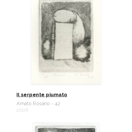
Il serpente piumato
Amato Rosario - 42
2006