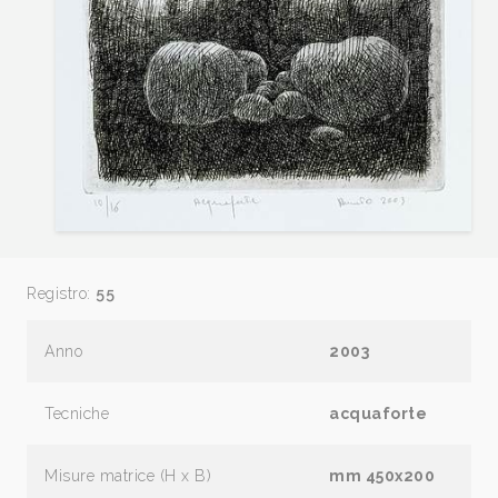
Registro:
55
Anno
2003
Tecniche
acquaforte
Misure matrice (H x B)
mm 450x200