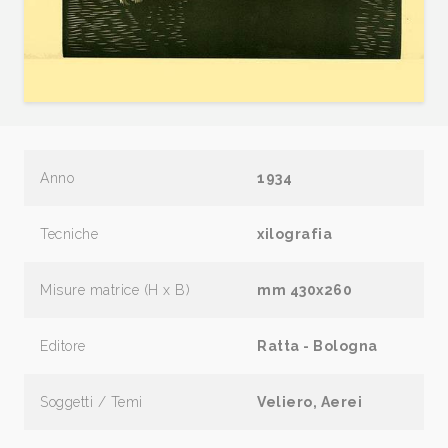
Anno
1934
Tecniche
xilografia
Misure matrice (H x B)
mm 430x260
Editore
Ratta - Bologna
Soggetti / Temi
Veliero, Aerei