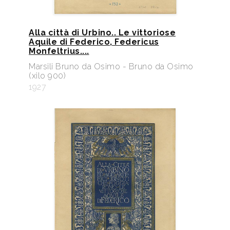
Alla città di Urbino.. Le vittoriose
Aquile di Federico, Federicus
Monfeltrius....
Marsili Bruno da Osimo - Bruno da Osimo
(xilo 900)
1927