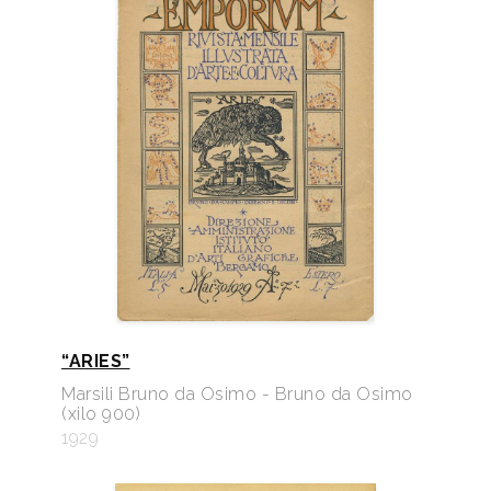
“ARIES”
Marsili Bruno da Osimo - Bruno da Osimo
(xilo 900)
1929