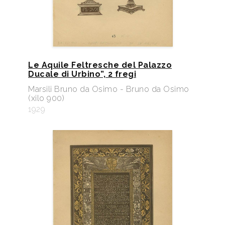
Le Aquile Feltresche del Palazzo
Ducale di Urbino”, 2 fregi
Marsili Bruno da Osimo - Bruno da Osimo
(xilo 900)
1929