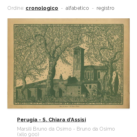
Ordine:
cronologico
-
alfabetico
-
registro
Perugia - S. Chiara d’Assisi
Marsili Bruno da Osimo - Bruno da Osimo
(xilo 900)