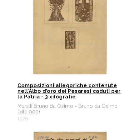
Composizioni allegoriche contenute
nell’Albo d’oro dei Pesaresi caduti per
la Patria - 3 xilografie
Marsili Bruno da Osimo - Bruno da Osimo
(xilo 900)
1929