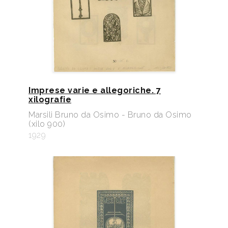
Imprese varie e allegoriche. 7
xilografie
Marsili Bruno da Osimo - Bruno da Osimo
(xilo 900)
1929