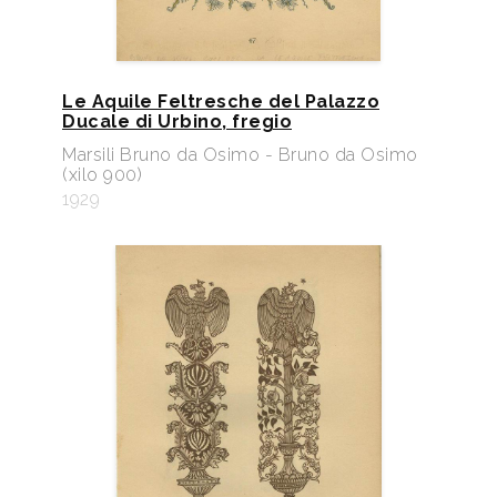
Le Aquile Feltresche del Palazzo
Ducale di Urbino, fregio
Marsili Bruno da Osimo - Bruno da Osimo
(xilo 900)
1929