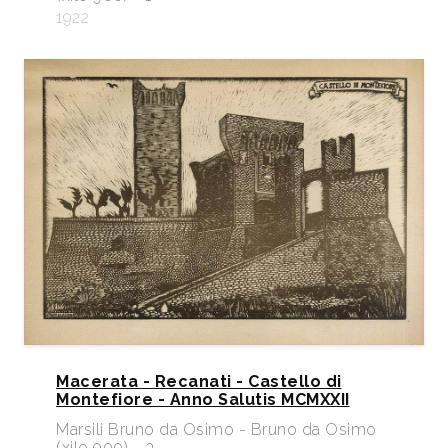
1922
Macerata - Recanati - Castello di
Montefiore - Anno Salutis MCMXXII
Marsili Bruno da Osimo - Bruno da Osimo
(xilo 900) - 3