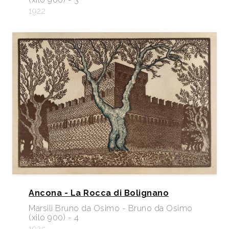
1922
Ancona - La Rocca di Bolignano
Marsili Bruno da Osimo - Bruno da Osimo
(xilo 900) - 4
1925