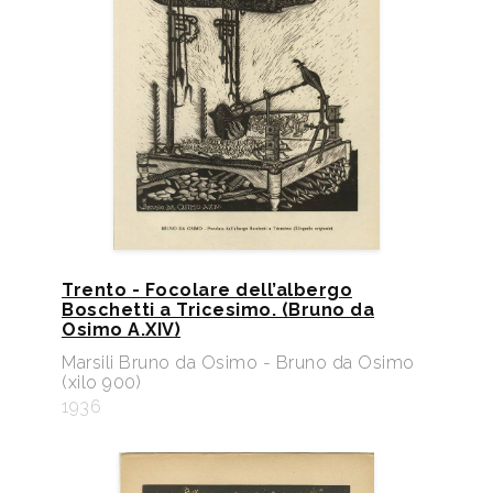
Trento - Focolare dell’albergo
Boschetti a Tricesimo. (Bruno da
Osimo A.XIV)
Marsili Bruno da Osimo - Bruno da Osimo
(xilo 900)
1936