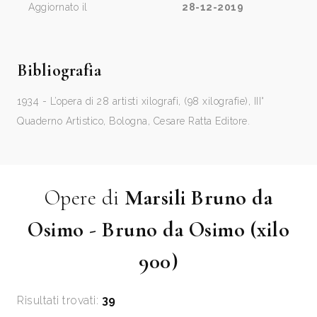
Aggiornato il
28-12-2019
Bibliografia
1934 - L’opera di 28 artisti xilografi, (98 xilografie), III°
Quaderno Artistico, Bologna, Cesare Ratta Editore.
Opere di
Marsili Bruno da
Osimo - Bruno da Osimo (xilo
900)
Risultati trovati:
39