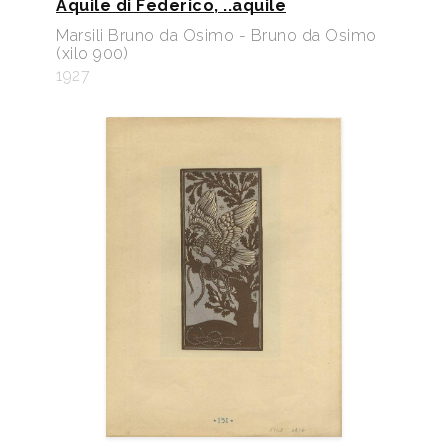
Aquile di Federico, ..aquile
Marsili Bruno da Osimo - Bruno da Osimo
(xilo 900)
1927