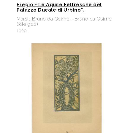
Fregio - Le Aquile Feltresche del
Palazzo Ducale di Urbino”,
Marsili Bruno da Osimo - Bruno da Osimo
(xilo 900)
1929