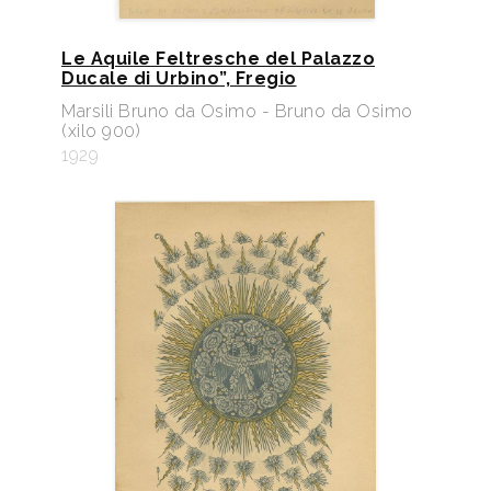
Le Aquile Feltresche del Palazzo
Ducale di Urbino”, Fregio
Marsili Bruno da Osimo - Bruno da Osimo
(xilo 900)
1929