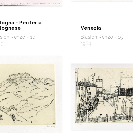
logna - Periferia
lognese
Venezia
sion Renzo - 10
Biasion Renzo - 15
63
1964