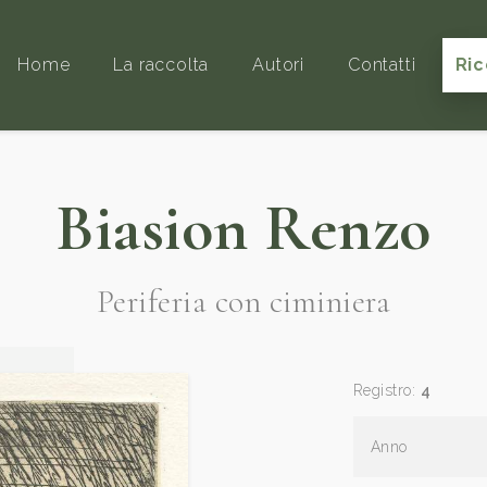
Home
La raccolta
Autori
Contatti
Ric
Biasion Renzo
Periferia con ciminiera
Registro:
4
Anno