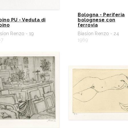
Bologna - Periferia
bino PU - Veduta di
bolognese con
bino
ferrovia
sion Renzo - 19
Biasion Renzo - 24
67
1969