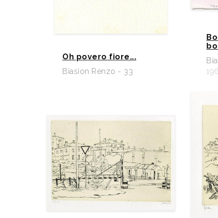
Bo
bo
Oh povero fiore...
Bia
Biasion Renzo - 33
19