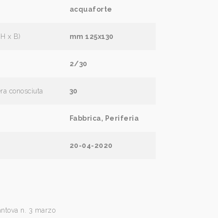
acquaforte
(H x B)
mm 125x130
2/30
era conosciuta
30
Fabbrica, Periferia
20-04-2020
antova n. 3 marzo