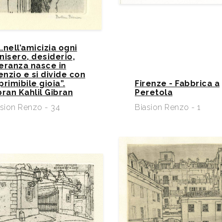
”...nell’amicizia ogni
nisero, desiderio,
eranza nasce in
lenzio e si divide con
primibile gioia”.
Firenze - Fabbrica a
bran Kahlil Gibran
Peretola
asion Renzo - 34
Biasion Renzo - 1