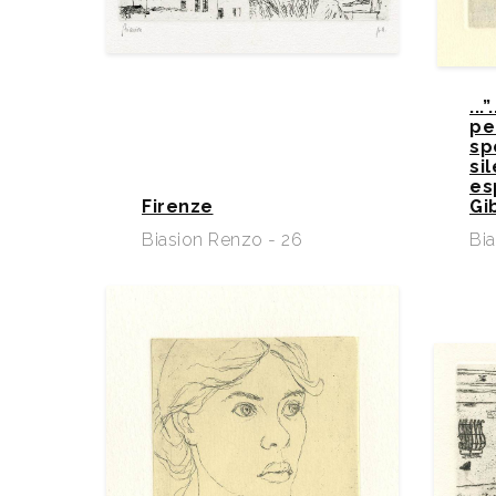
...
pe
sp
si
es
Firenze
Gi
Biasion Renzo - 26
Bi