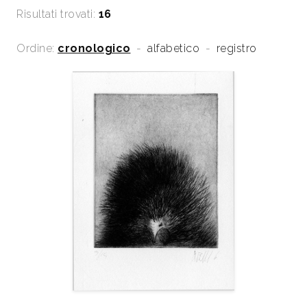
Risultati trovati:
16
Ordine:
cronologico
-
alfabetico
-
registro