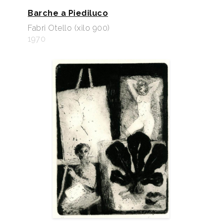
Barche a Piediluco
Fabri Otello (xilo 900)
1970