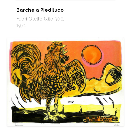
Barche a Piediluco
Fabri Otello (xilo 900)
1971