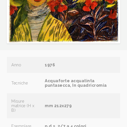
Anno
1976
Acquaforte acquatinta
Tecniche
puntasecca, In quadricromia
Misure
matrice (H x
mm 212x279
B)
Esemplare
p.d.s. 2/7 a 4 colori