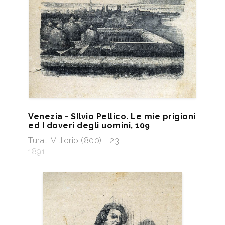
Venezia - SIlvio Pellico. Le mie prigioni
ed I doveri degli uomini, 109
Turati Vittorio (800) - 23
1891