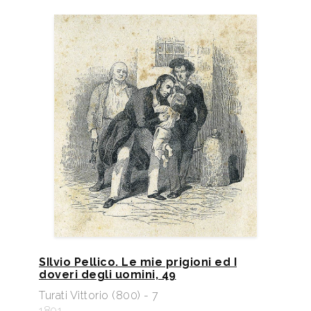
SIlvio Pellico. Le mie prigioni ed I
doveri degli uomini, 49
Turati Vittorio (800) - 7
1891