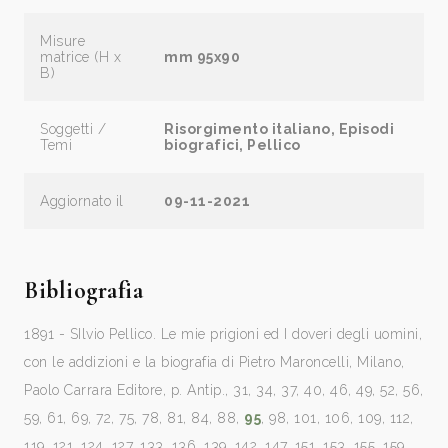
Misure
matrice (H x
mm 95x90
B)
Soggetti /
Risorgimento italiano, Episodi
Temi
biografici, Pellico
Aggiornato il
09-11-2021
Bibliografia
1891 - SIlvio Pellico. Le mie prigioni ed I doveri degli uomini,
con le addizioni e la biografia di Pietro Maroncelli, Milano,
Paolo Carrara Editore, p. Antip., 31, 34, 37, 40, 46, 49, 52, 56,
59, 61, 69, 72, 75, 78, 81, 84, 88,
95
, 98, 101, 106, 109, 112,
119, 121, 124, 127, 133, 136, 139, 142, 147, 151, 153, 155, 159,