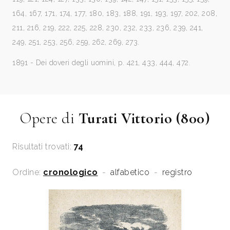
164, 167, 171, 174, 177, 180, 183, 188, 191, 193, 197, 202, 208,
211, 216, 219, 222, 225, 228, 230, 232, 233, 236, 239, 241,
249, 251, 253, 256, 259, 262, 269, 273.
1891 - Dei doveri degli uomini, p. 421, 433, 444, 472.
Opere di
Turati Vittorio (800)
Risultati trovati:
74
Ordine:
cronologico
-
alfabetico
-
registro