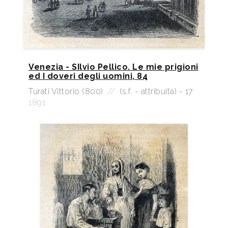
Venezia - SIlvio Pellico. Le mie prigioni
ed I doveri degli uomini, 84
Turati Vittorio (800)
//
(s.f. - attribuita) - 17
1891