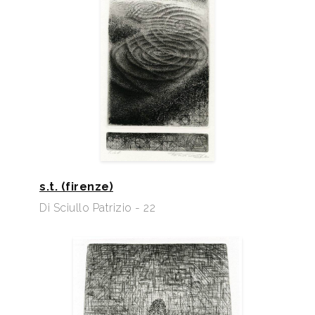
s.t. (firenze)
Di Sciullo Patrizio - 22