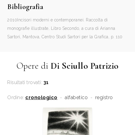
Bibliografia
2010
Incisori moderni e contemporanei. Raccolta di
monografie illustrate, Libro Secondo, a cura di Arianna
Sartori, Mantova, Centro Studi Sartori per la Grafica, p. 110
Opere di
Di Sciullo Patrizio
Risultati trovati:
31
Ordine:
cronologico
-
alfabetico
-
registro