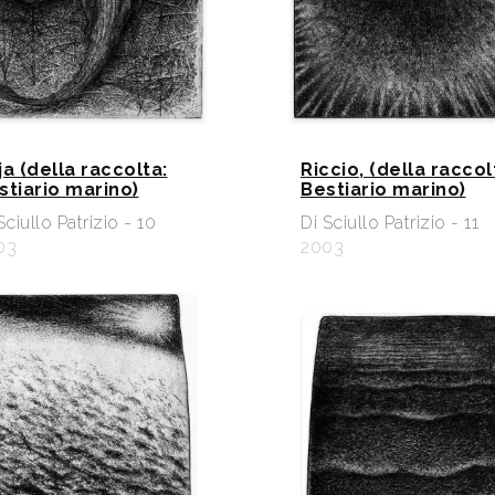
ja (della raccolta:
Riccio, (della raccol
stiario marino)
Bestiario marino)
Sciullo Patrizio - 10
Di Sciullo Patrizio - 11
03
2003