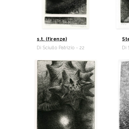
s.t. (firenze)
St
Di Sciullo Patrizio - 22
Di 