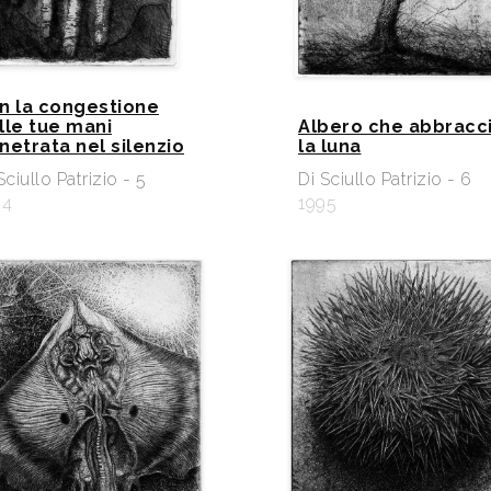
n la congestione
lle tue mani
Albero che abbracc
netrata nel silenzio
la luna
Sciullo Patrizio - 5
Di Sciullo Patrizio - 6
94
1995