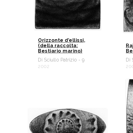
Orizzonte d’ellissi,
(della raccolta:
Ra
Bestiario marino)
Be
Di Sciullo Patrizio - 9
Di 
2002
20