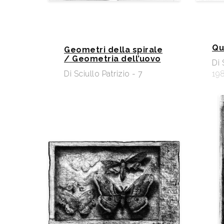
Qu
Geometri della spirale
/ Geometria dell’uovo
Di 
Di Sciullo Patrizio - 7
19