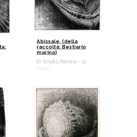
Abissale, (della
ta:
raccolta: Bestiario
marino)
Di Sciullo Patrizio - 12
2003