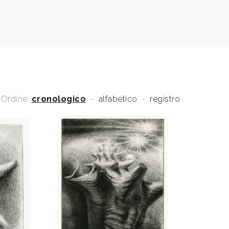
Ordine:
cronologico
-
alfabetico
-
registro