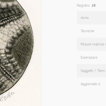
Registro:
28
Anno
Tecniche
Misure matrice 
Esemplare
Soggetti / Temi
Aggiornato il