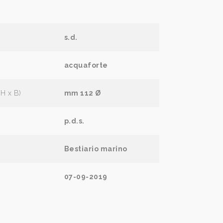
s.d.
acquaforte
(H x B)
mm 112 Ø
p.d.s.
Bestiario marino
07-09-2019