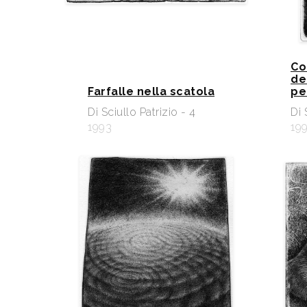
Co
de
Farfalle nella scatola
pe
Di Sciullo Patrizio - 4
Di 
1993
19