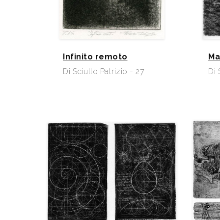
Infinito remoto
Ma
Di Sciullo Patrizio - 27
Di 