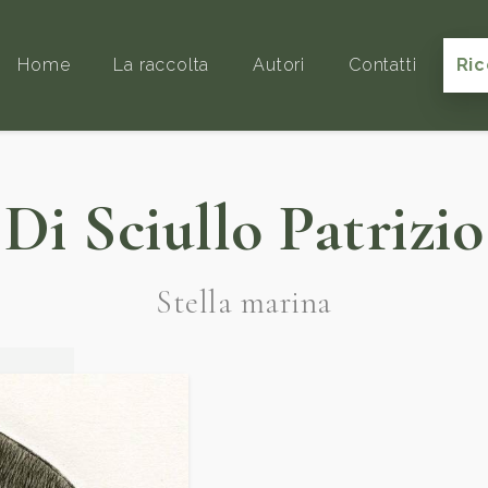
Home
La raccolta
Autori
Contatti
Ric
Di Sciullo Patrizio
Stella marina