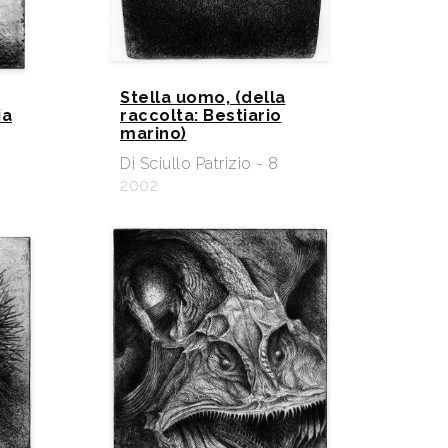
Stella uomo, (della
ia
raccolta: Bestiario
marino)
Di Sciullo Patrizio - 8
2002