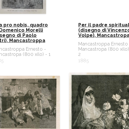
a pro nobis, quadro
Per il padre spiritua
 Domenico Morelli
(disegno di Vincenz
isegno di Paolo
Volpe), Mancastrop
tri), Mancastroppa
Mancastroppa Ernesto 
ncastroppa Ernesto -
Mancastropa (800 xilo)
castropa (800 xilo) - 1
2
85
1885