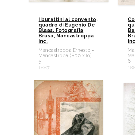
I burattini al convento,
Co
quadro di Eugenio De
qu
Blaas. Fotografia
Ba
Brusa, Mancastroppa
Br
inc.
inc
Mancastroppa Ernesto -
Ma
Mancastropa (800 xilo) -
Man
5
6
1887
18