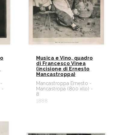
po
Musica e Vino, quadro
di Francesco Vinea
o
(incisione di Ernesto
Mancastroppa)
-
Mancastroppa Ernesto -
 -
Mancastropa (800 xilo) -
8
1888