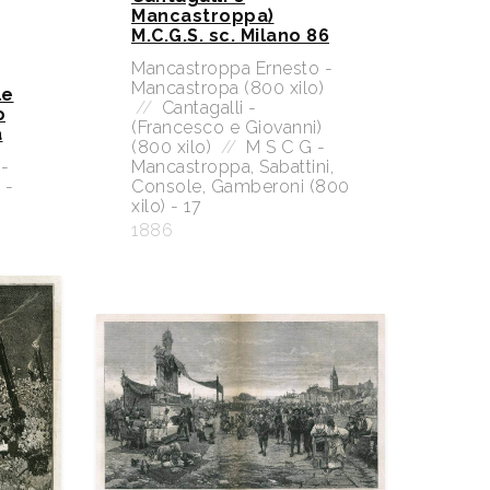
Mancastroppa)
M.C.G.S. sc. Milano 86
Mancastroppa Ernesto -
Mancastropa (800 xilo)
le
//
Cantagalli -
o
(Francesco e Giovanni)
a
(800 xilo)
//
M S C G -
-
Mancastroppa, Sabattini,
 -
Console, Gamberoni (800
xilo) - 17
1886