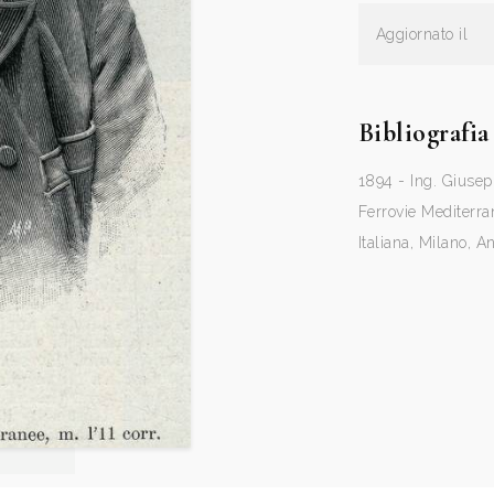
Aggiornato il
Bibliografia
1894 - Ing. Giusep
Ferrovie Mediterrane
Italiana, Milano, A