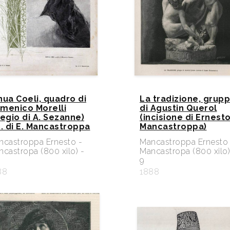
nua Coeli, quadro di
La tradizione, grup
menico Morelli
di Agustin Querol
regio di A. Sezanne)
(incisione di Ernest
c. di E. Mancastroppa
Mancastroppa)
ncastroppa Ernesto -
Mancastroppa Ernesto 
castropa (800 xilo) -
Mancastropa (800 xilo)
9
88
1888