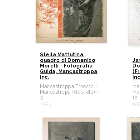
Stella Mattutina,
quadro di Domenico
Ja
Morelli - Fotografia
Do
Guida, Mancastroppa
(F
inc.
In
Mancastroppa Ernesto -
Ma
Mancastropa (800 xilo) -
Man
3
12
1887
18