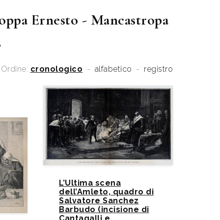
ppa Ernesto - Mancastropa
.
Ordine:
cronologico
-
alfabetico
-
registro
L’Ultima scena
dell’Amleto, quadro di
Salvatore Sanchez
Barbudo (incisione di
Cantagalli e