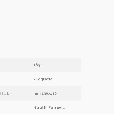
1894
xilografia
(H x B)
mm 130x110
ritratti, Ferrovia