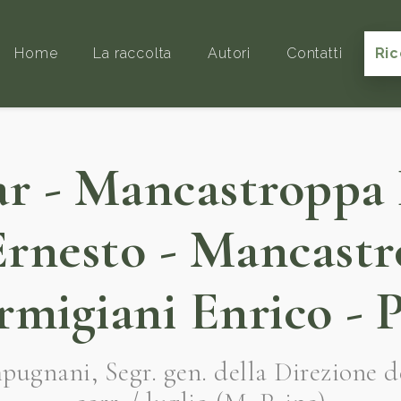
Home
La raccolta
Autori
Contatti
Ric
r - Mancastroppa 
nesto - Mancastro
rmigiani Enrico - P
gnani, Segr. gen. della Direzione del