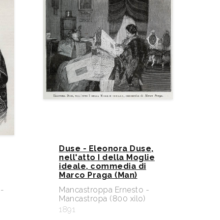
Duse - Eleonora Duse,
nell'atto I della Moglie
ideale, commedia di
Marco Praga (Man)
-
Mancastroppa Ernesto -
Mancastropa (800 xilo)
1891