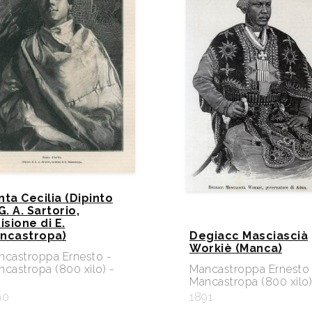
nta Cecilia (Dipinto
G. A. Sartorio,
isione di E.
ncastropa)
Degiacc Masciascià
Workiè (Manca)
ncastroppa Ernesto -
castropa (800 xilo) -
Mancastroppa Ernesto 
Mancastropa (800 xilo)
90
1891