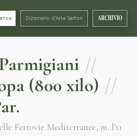
erca
Dizionario d'Arte Sartori
Parmigiani
//
pa (800 xilo)
//
ar.
le Ferrovie Mediterranee, m. l'11