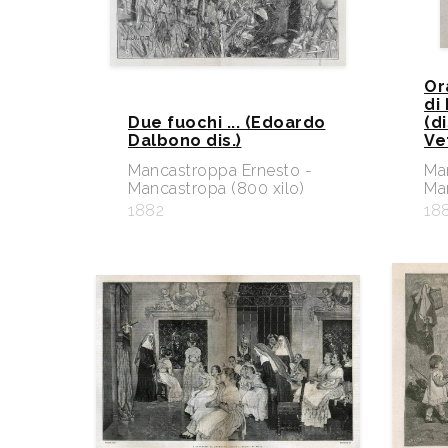
Or
di
Due fuochi ... (Edoardo
(d
Dalbono dis.)
Ve
Mancastroppa Ernesto -
Ma
Mancastropa (800 xilo)
Man
1882
18