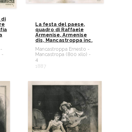
 di
re
La festa del paese,
fia
quadro di Raffaele
a
Armenise, Armenise
dis, Mancastroppa inc.
-
Mancastroppa Ernesto -
 -
Mancastropa (800 xilo) -
4
1887