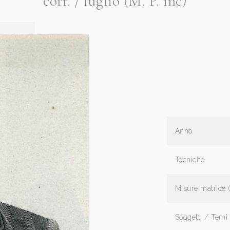
corr. / luglio (M. P. inc)
Anno
Tecniche
Misure matrice 
Soggetti / Temi