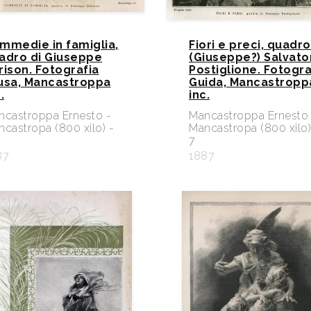
mmedie in famiglia,
Fiori e preci, quadro
adro di Giuseppe
(Giuseppe?) Salvato
rison. Fotografia
Postiglione. Fotogra
usa, Mancastroppa
Guida, Mancastropp
.
inc.
ncastroppa Ernesto -
Mancastroppa Ernesto 
castropa (800 xilo) -
Mancastropa (800 xilo)
7
87
1887