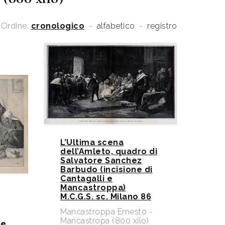
Ordine:
cronologico
-
alfabetico
-
registro
L’Ultima scena
dell’Amleto, quadro di
Salvatore Sanchez
Barbudo (incisione di
Cantagalli e
Mancastroppa)
M.C.G.S. sc. Milano 86
Mancastroppa Ernesto -
Mancastropa (800 xilo)
le