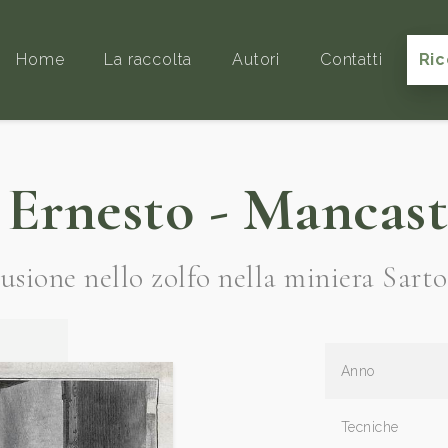
Home
La raccolta
Autori
Contatti
Ric
Ernesto - Mancastr
 Fusione nello zolfo nella miniera Sart
Anno
Tecniche