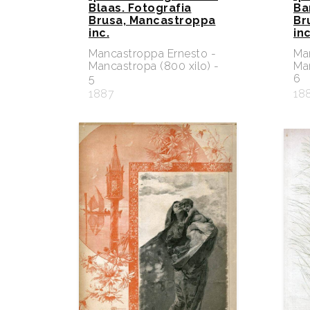
Blaas. Fotografia
Ba
Brusa, Mancastroppa
Br
inc.
inc
Mancastroppa Ernesto -
Ma
Mancastropa (800 xilo) -
Man
5
6
1887
18