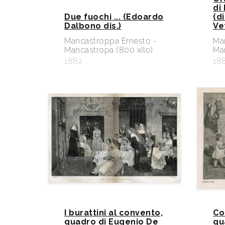
di
Due fuochi ... (Edoardo
(d
Dalbono dis.)
Ve
Mancastroppa Ernesto -
Ma
Mancastropa (800 xilo)
Man
1882
18
I burattini al convento,
Co
quadro di Eugenio De
qu