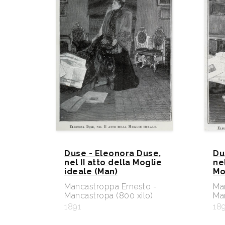
Duse - Eleonora Duse,
Du
nel II atto della Moglie
nel
ideale (Man)
Mo
Mancastroppa Ernesto -
Ma
Mancastropa (800 xilo)
Man
1891
18