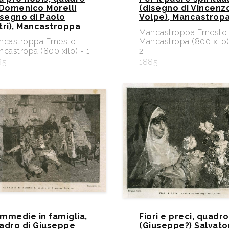
 Domenico Morelli
(disegno di Vincenz
isegno di Paolo
Volpe), Mancastrop
tri), Mancastroppa
Mancastroppa Ernesto 
ncastroppa Ernesto -
Mancastropa (800 xilo)
castropa (800 xilo) - 1
2
85
1885
mmedie in famiglia,
Fiori e preci, quadro
adro di Giuseppe
(Giuseppe?) Salvato