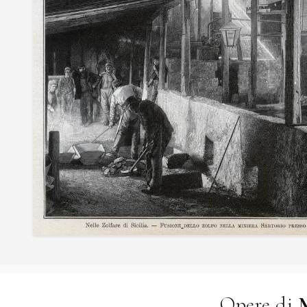
Opere di
M