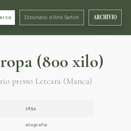
erca
Dizionario d'Arte Sartori
opa (800 xilo)
orio presso Lercara (Manca)
1894
xilografia