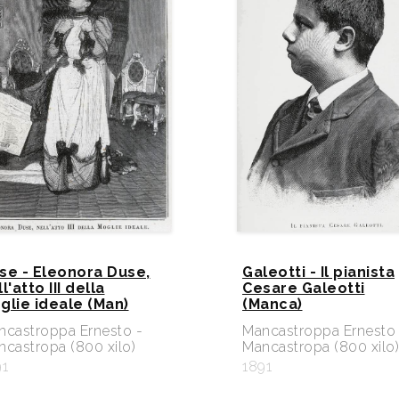
se - Eleonora Duse,
Galeotti - Il pianista
l'atto III della
Cesare Galeotti
glie ideale (Man)
(Manca)
ncastroppa Ernesto -
Mancastroppa Ernesto 
castropa (800 xilo)
Mancastropa (800 xilo)
91
1891