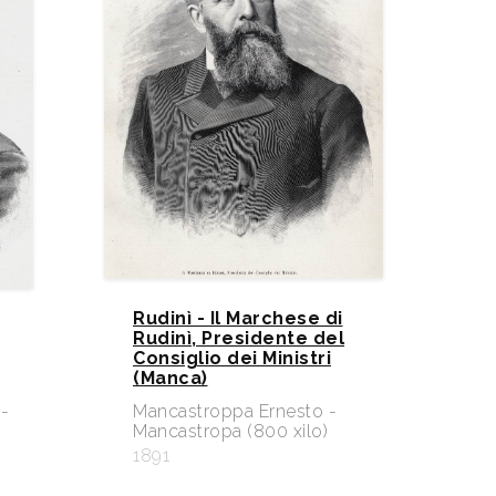
Rudinì - Il Marchese di
Rudinì, Presidente del
Consiglio dei Ministri
(Manca)
-
Mancastroppa Ernesto -
Mancastropa (800 xilo)
1891