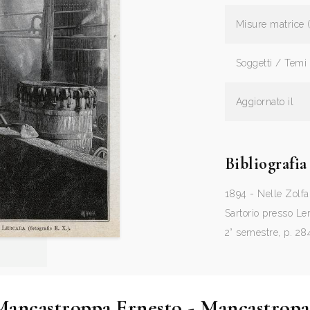
Misure matrice 
Soggetti / Temi
Aggiornato il
Bibliografia
1894 - Nelle Zolfar
Sartorio presso Ler
2° semestre, p. 28
ancastroppa Ernesto - Mancastropa 