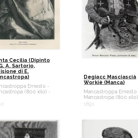
nta Cecilia (Dipinto
G. A. Sartorio,
isione di E.
ncastropa)
Degiacc Masciascià
Workiè (Manca)
ncastroppa Ernesto -
castropa (800 xilo) -
Mancastroppa Ernesto 
Mancastropa (800 xilo)
90
1891