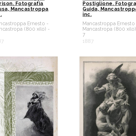
rison. Fotografia
Postiglione. Fotogra
usa, Mancastroppa
Guida, Mancastropp
.
inc.
ncastroppa Ernesto -
Mancastroppa Ernesto 
castropa (800 xilo) -
Mancastropa (800 xilo)
7
87
1887