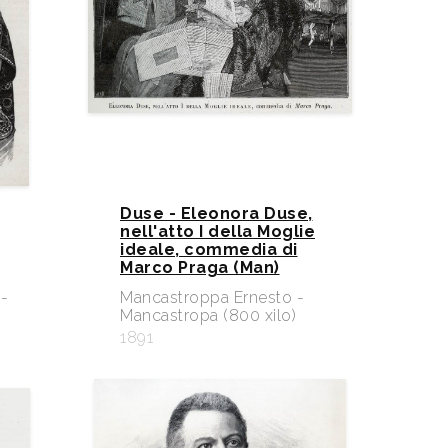
Duse - Eleonora Duse,
nell'atto I della Moglie
ideale, commedia di
Marco Praga (Man)
-
Mancastroppa Ernesto -
Mancastropa (800 xilo)
1891