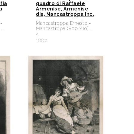
fia
quadro di Raffaele
a
Armenise, Armenise
dis, Mancastroppa inc.
-
Mancastroppa Ernesto -
 -
Mancastropa (800 xilo) -
4
1887