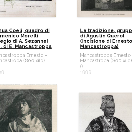
nua Coeli, quadro di
La tradizione, grup
menico Morelli
di Agustin Querol
regio di A. Sezanne)
(incisione di Ernest
c. di E. Mancastroppa
Mancastroppa)
ncastroppa Ernesto -
Mancastroppa Ernesto 
castropa (800 xilo) -
Mancastropa (800 xilo)
9
88
1888