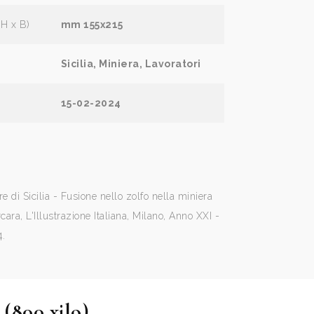
(H x B)
mm 155x215
Sicilia, Miniera, Lavoratori
15-02-2024
e di Sicilia - Fusione nello zolfo nella miniera
cara, L'Illustrazione Italiana, Milano, Anno XXI -
4.
(800 xilo)