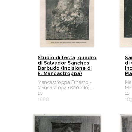
Studio di testa, quadro
Sa
di Salvador Sanches
di 
Barbudo (incisione di
inc
E. Mancastroppa)
Ma
Mancastroppa Ernesto -
Ma
Mancastropa (800 xilo) -
Man
10
11
1888
18