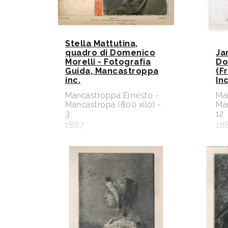
Stella Mattutina,
quadro di Domenico
Ja
Morelli - Fotografia
Do
Guida, Mancastroppa
(F
inc.
In
Mancastroppa Ernesto -
Ma
Mancastropa (800 xilo) -
Man
3
12
1887
18