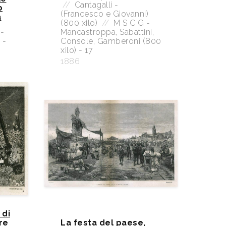
//
Cantagalli -
o
(Francesco e Giovanni)
a
(800 xilo)
//
M S C G -
-
Mancastroppa, Sabattini,
 -
Console, Gamberoni (800
xilo) - 17
1886
 di
re
La festa del paese,