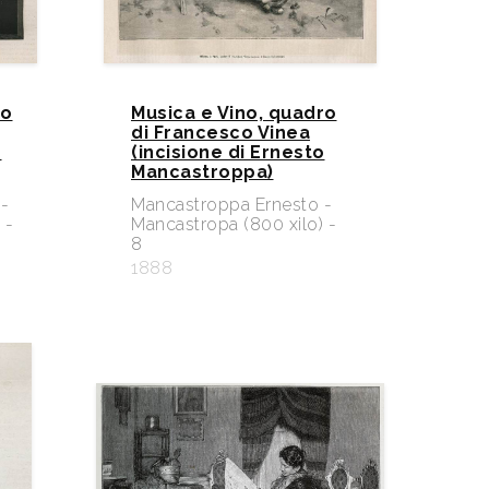
po
Musica e Vino, quadro
di Francesco Vinea
o
(incisione di Ernesto
Mancastroppa)
-
Mancastroppa Ernesto -
 -
Mancastropa (800 xilo) -
8
1888