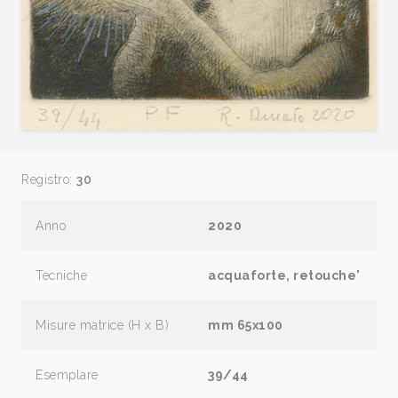
Registro:
30
Anno
2020
Tecniche
acquaforte, retouche'
Misure matrice (H x B)
mm 65x100
Esemplare
39/44