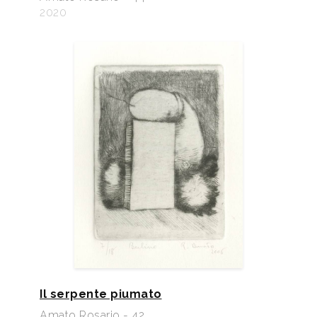
2020
Il serpente piumato
Amato Rosario - 42