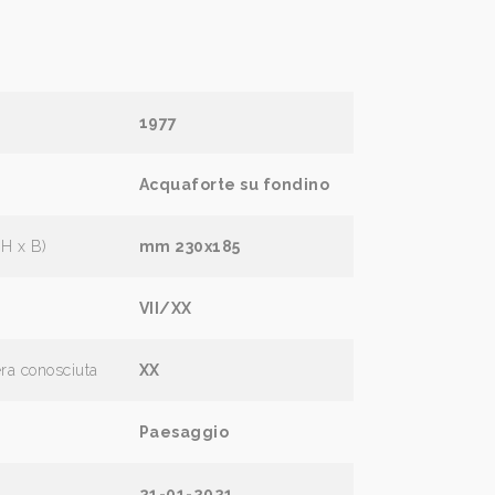
1977
Acquaforte su fondino
(H x B)
mm 230x185
VII/XX
era conosciuta
XX
Paesaggio
21-01-2021