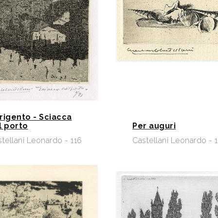
rigento - Sciacca
l porto
Per auguri
tellani Leonardo - 116
Castellani Leonardo - 