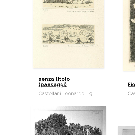
senza titolo
(paesaggi)
Fio
Castellani Leonardo - 9
Cas