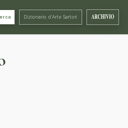
erca
Dizionario d'Arte Sartori
o