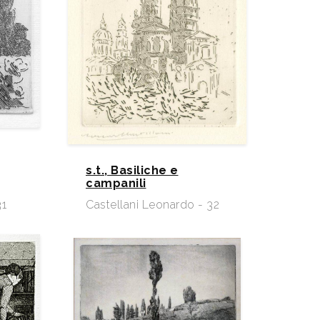
s.t., Basiliche e
campanili
31
Castellani Leonardo - 32