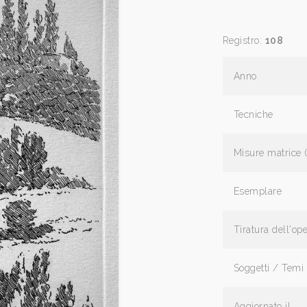
Registro:
108
Anno
Tecniche
Misure matrice 
Esemplare
Tiratura dell'op
Soggetti / Temi
Aggiornato il