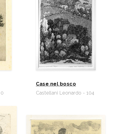
Case nel bosco
20
Castellani Leonardo - 104