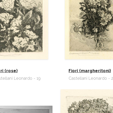
ri (rose)
Fiori (margheritoni)
tellani Leonardo - 19
Castellani Leonardo - 