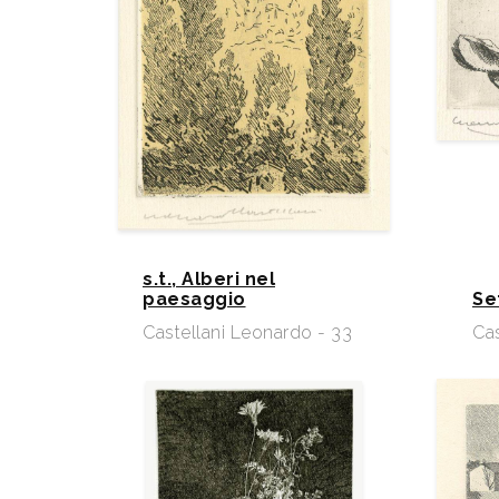
s.t., Alberi nel
paesaggio
Se
Castellani Leonardo - 33
Cas