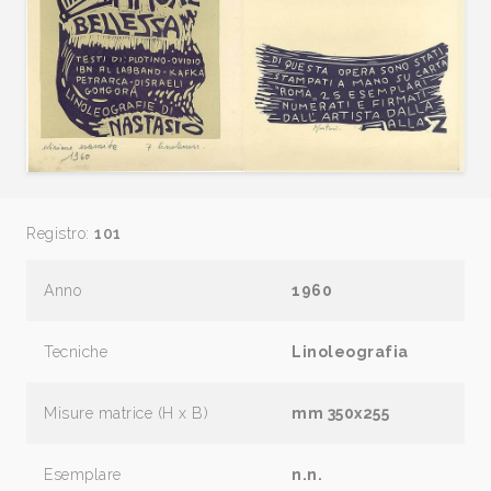
Registro:
101
Anno
1960
Tecniche
Linoleografia
Misure matrice (H x B)
mm 350x255
Esemplare
n.n.