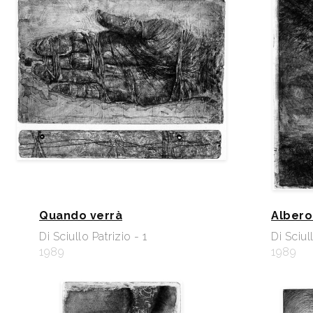
Quando verrà
Albero
Di Sciullo Patrizio - 1
Di Sciul
1989
1989