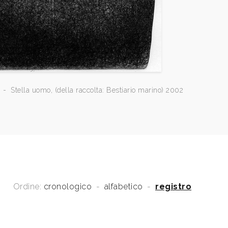
-
Stella uomo, (della raccolta: Bestiario marino) 2002
Ordine:
cronologico
-
alfabetico
-
registro