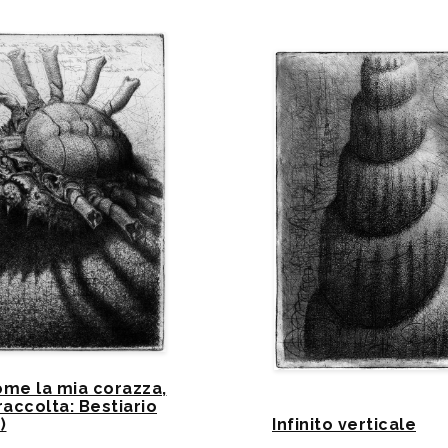
ome la mia corazza,
raccolta: Bestiario
)
Infinito verticale