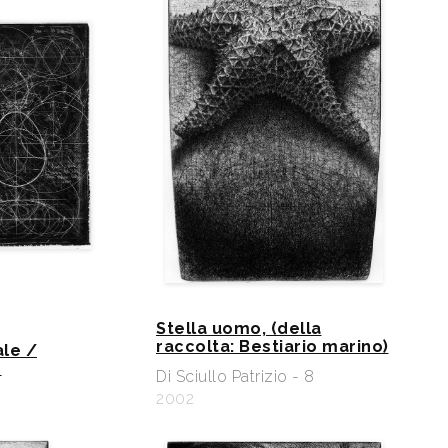
Stella uomo, (della
raccolta: Bestiario marino)
ale /
o
Di Sciullo Patrizio - 8
2002