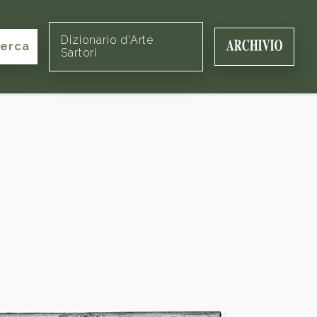
Dizionario d'Arte
cerca
Sartori