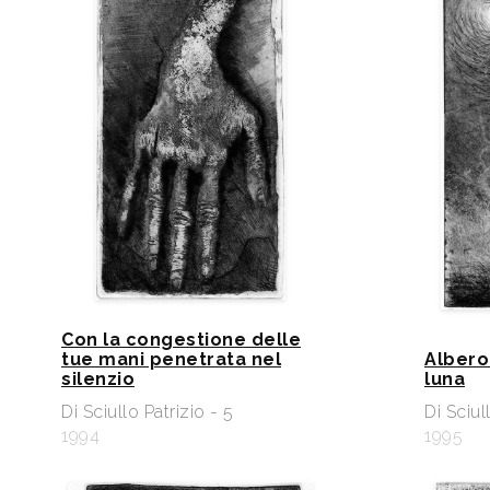
Con la congestione delle
tue mani penetrata nel
Albero
silenzio
luna
Di Sciullo Patrizio - 5
Di Sciul
1994
1995