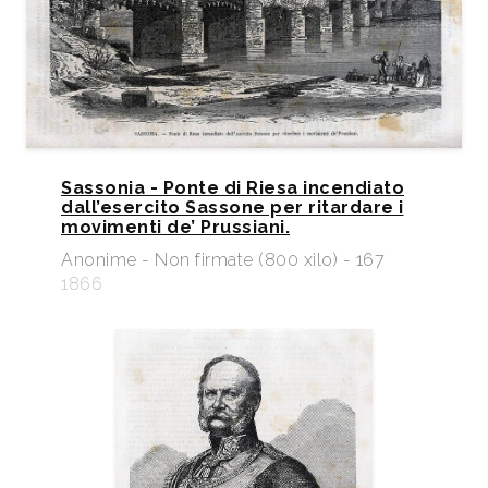
Sassonia - Ponte di Riesa incendiato
dall’esercito Sassone per ritardare i
movimenti de’ Prussiani.
Anonime - Non firmate (800 xilo) - 167
1866