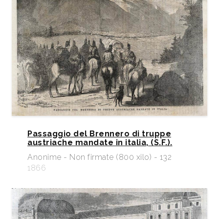
Passaggio del Brennero di truppe
austriache mandate in italia, (S.F.).
Anonime - Non firmate (800 xilo) - 132
1866