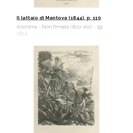
Il lattaio di Mantova (1844). p. 110
Anonime - Non firmate (800 xilo) - 59
1854