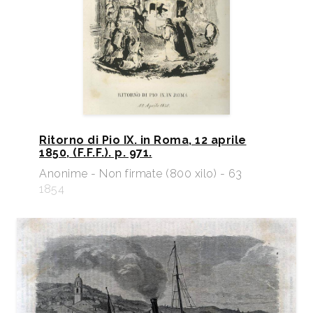
Ritorno di Pio IX. in Roma, 12 aprile
1850, (F.F.F.). p. 971.
Anonime - Non firmate (800 xilo) - 63
1854