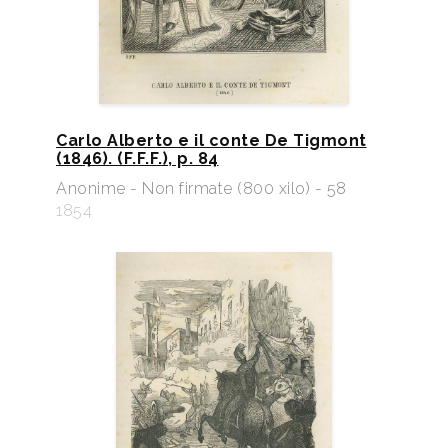
Carlo Alberto e il conte De Tigmont
(1846). (F.F.F.), p. 84
Anonime - Non firmate (800 xilo) - 58
1854