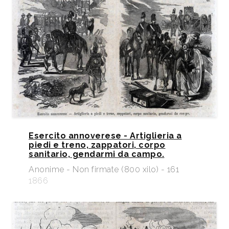
Esercito annoverese - Artiglieria a
piedi e treno, zappatori, corpo
sanitario, gendarmi da campo.
Anonime - Non firmate (800 xilo) - 161
1866