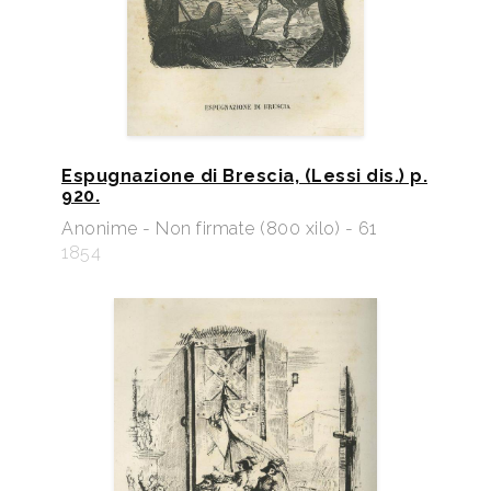
Espugnazione di Brescia, (Lessi dis.) p.
920.
Anonime - Non firmate (800 xilo) - 61
1854