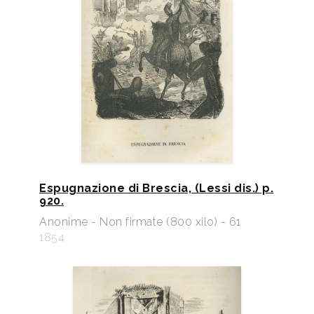
Espugnazione di Brescia, (Lessi dis.) p.
920.
Anonime - Non firmate (800 xilo) - 61
1854