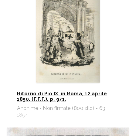
Ritorno di Pio IX. in Roma, 12 aprile
1850, (F.F.F.). p. 971.
Anonime - Non firmate (800 xilo) - 63
1854