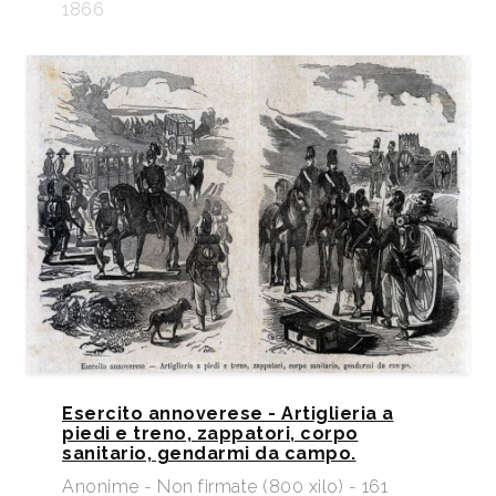
1866
Esercito annoverese - Artiglieria a
piedi e treno, zappatori, corpo
sanitario, gendarmi da campo.
Anonime - Non firmate (800 xilo) - 161