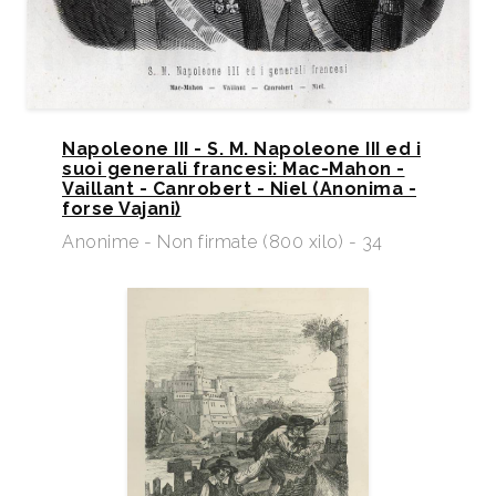
Napoleone III - S. M. Napoleone III ed i
suoi generali francesi: Mac-Mahon -
Vaillant - Canrobert - Niel (Anonima -
forse Vajani)
Anonime - Non firmate (800 xilo) - 34