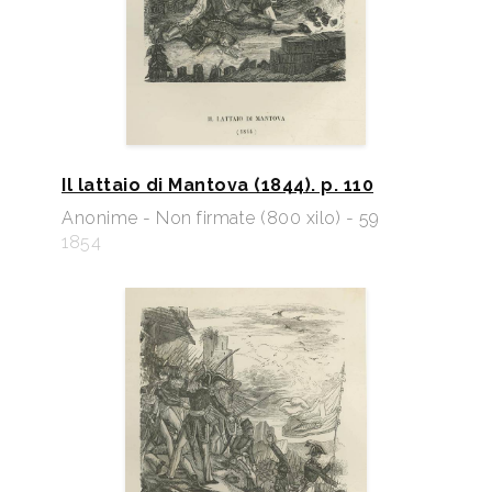
Il lattaio di Mantova (1844). p. 110
Anonime - Non firmate (800 xilo) - 59
1854