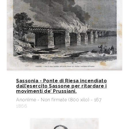
Sassonia - Ponte di Riesa incendiato
dall’esercito Sassone per ritardare i
movimenti de’ Prussiani.
Anonime - Non firmate (800 xilo) - 167
1866