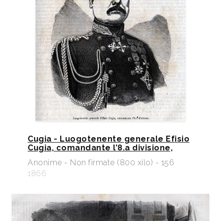
Cugia - Luogotenente generale Efisio
Cugia, comandante l’8.a divisione,
Anonime - Non firmate (800 xilo) - 156
1866