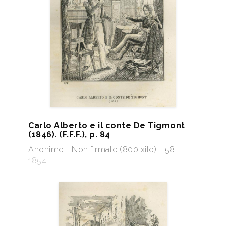
Carlo Alberto e il conte De Tigmont
(1846). (F.F.F.), p. 84
Anonime - Non firmate (800 xilo) - 58
1854