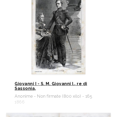
Giovanni I - S. M. Giovanni I., re di
Sassonia,
Anonime - Non firmate (800 xilo) - 165
1866