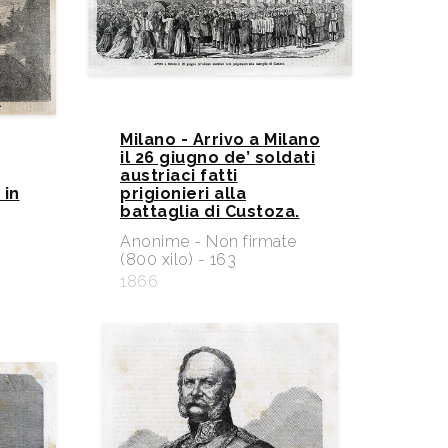
Milano - Arrivo a Milano
il 26 giugno de’ soldati
austriaci fatti
 in
prigionieri alla
battaglia di Custoza.
e
Anonime - Non firmate
(800 xilo) - 163
1866