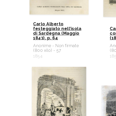
Carlo Alberto
festeggiato nell’isola
Ca
di Sardegna (Maggio
co
1843). p. 64
(18
Anonime - Non firmate
An
(800 xilo) - 57
(80
1854
18