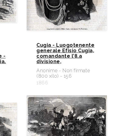
Cugia - Luogotenente
generale Efisio Cugia,
 -
comandante l’8.a
ia.
divisione,
e
Anonime - Non firmate
(800 xilo) - 156
1866