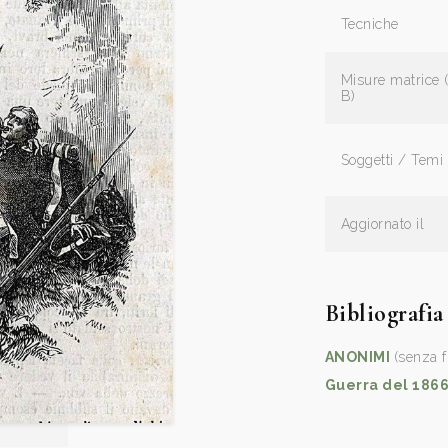
Tecniche
Misure matrice 
B)
Soggetti / Temi
Aggiornato il
Bibliografia
ANONIMI
(senza f
Guerra del 186