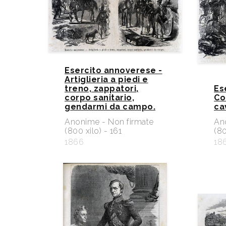
Esercito annoverese -
Artiglieria a piedi e
treno, zappatori,
Es
corpo sanitario,
Cor
gendarmi da campo.
ca
Anonime - Non firmate
An
(800 xilo) - 161
(80
1866
18