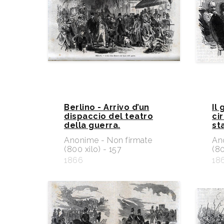
Berlino - Arrivo d’un
Il
dispaccio del teatro
ci
della guerra.
st
Anonime - Non firmate
An
(800 xilo) - 157
(80
1866
18