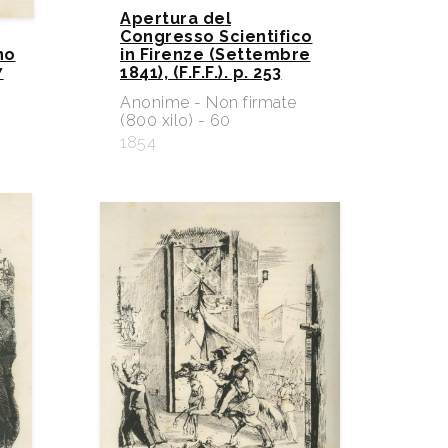
Apertura del
Congresso Scientifico
no
in Firenze (Settembre
7
1841), (F.F.F.). p. 253
e
Anonime - Non firmate
(800 xilo) - 60
1854