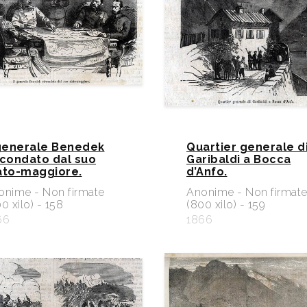
 generale Benedek
Quartier generale d
rcondato dal suo
Garibaldi a Bocca
ato-maggiore.
d’Anfo.
onime - Non firmate
Anonime - Non firmat
0 xilo) - 158
(800 xilo) - 159
66
1866