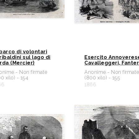
barco di volontari
ribaldini sul lago di
Esercito Annoverese
rda (Mercier)
Cavalleggeri, Fanter
onime - Non firmate
Anonime - Non firmat
0 xilo) - 154
(800 xilo) - 155
66
1866