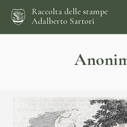
Raccolta delle stampe
Adalberto Sartori
Anonime