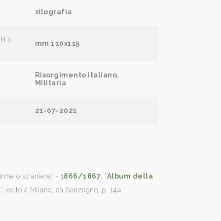
xilografia
(H x
mm 110x115
Risorgimento italiano,
Militaria
21-07-2021
irme o straniere) - 1
866/1867
, ”
Album della
6
”, edito a Milano, da Sonzogno, p.
144