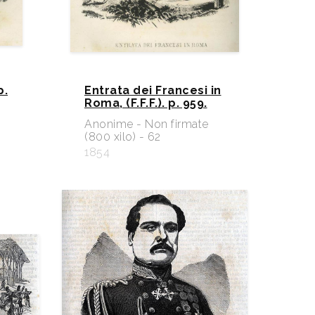
p.
Entrata dei Francesi in
Roma, (F.F.F.). p. 959.
e
Anonime - Non firmate
(800 xilo) - 62
1854