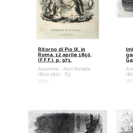
Ritorno di Pio IX. in
Im
Roma, 12 aprile 1850,
ga
(F.F.F.). p. 971.
Ga
Anonime - Non firmate
An
(800 xilo) - 63
(80
1854
18