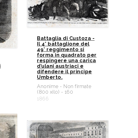
Battaglia di Custoza -
Il 4° battaglione del
49° reggimento si
forma in quadrato per
respingere una carica
i
d’ulani austriaci e
difendere il principe
Umberto.
e
Anonime - Non firmate
(800 xilo) - 160
1866