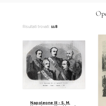
Ope
Risultati trovati:
118
Napoleone III - S. M.