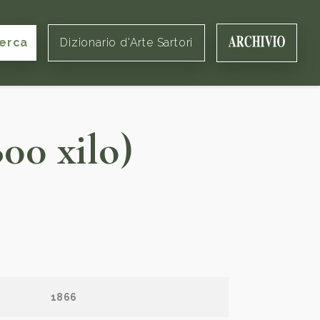
erca
Dizionario d'Arte Sartori
00 xilo)
1866