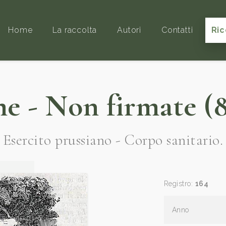
Home
La raccolta
Autori
Contatti
Ric
 - Non firmate (8
Esercito prussiano - Corpo sanitario.
Registro:
164
Anno