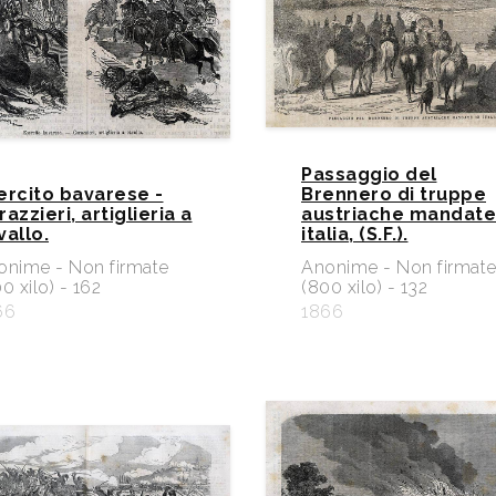
Passaggio del
ercito bavarese -
Brennero di truppe
azzieri, artiglieria a
austriache mandate
vallo.
italia, (S.F.).
onime - Non firmate
Anonime - Non firmat
0 xilo) - 162
(800 xilo) - 132
66
1866