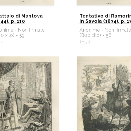
 lattaio di Mantova
Tentativo di Ramori
44). p. 110
in Savoia (1834). p. 1
onime - Non firmate
Anonime - Non firmat
0 xilo) - 59
(800 xilo) - 56
54
1854