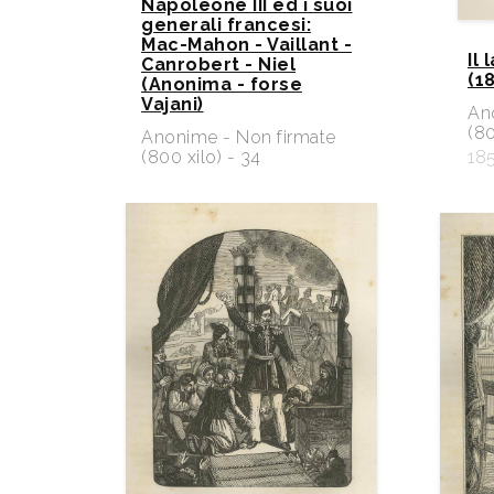
Napoleone III ed i suoi
generali francesi:
Mac-Mahon - Vaillant -
Il
Canrobert - Niel
(18
(Anonima - forse
Vajani)
An
(80
Anonime - Non firmate
(800 xilo) - 34
18