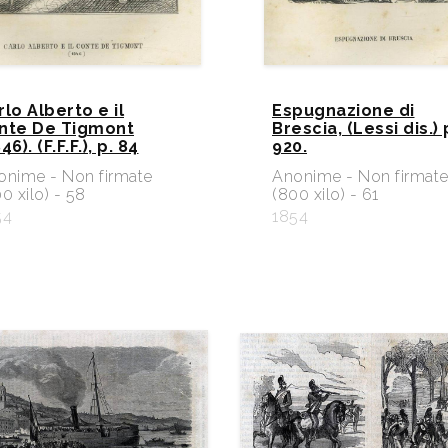
rlo Alberto e il
Espugnazione di
nte De Tigmont
Brescia, (Lessi dis.) 
46). (F.F.F.), p. 84
920.
onime - Non firmate
Anonime - Non firmat
0 xilo) - 58
(800 xilo) - 61
54
1854