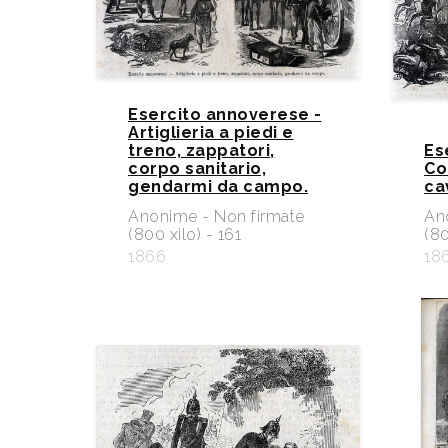
Esercito annoverese -
Artiglieria a piedi e
treno, zappatori,
Es
corpo sanitario,
Cor
gendarmi da campo.
ca
Anonime - Non firmate
An
(800 xilo) - 161
(80
1866
18