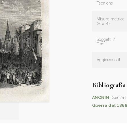
Tecniche
Misure matrice
(H x B)
Soggetti /
Temi
Aggiornato il
Bibliografia
ANONIMI
(senza f
Guerra del 186