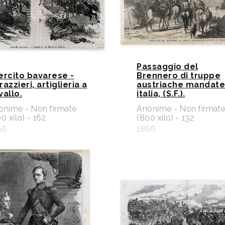
Passaggio del
ercito bavarese -
Brennero di truppe
azzieri, artiglieria a
austriache mandate
vallo.
italia, (S.F.).
onime - Non firmate
Anonime - Non firmat
0 xilo) - 162
(800 xilo) - 132
66
1866