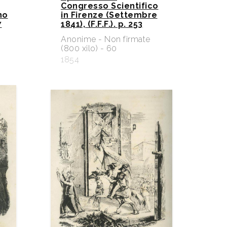
Congresso Scientifico
no
in Firenze (Settembre
7
1841), (F.F.F.). p. 253
e
Anonime - Non firmate
(800 xilo) - 60
1854