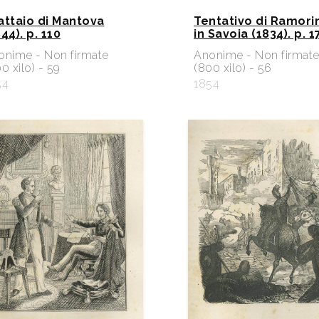
 lattaio di Mantova
Tentativo di Ramori
44). p. 110
in Savoia (1834). p. 1
onime - Non firmate
Anonime - Non firmat
0 xilo) - 59
(800 xilo) - 56
54
1854