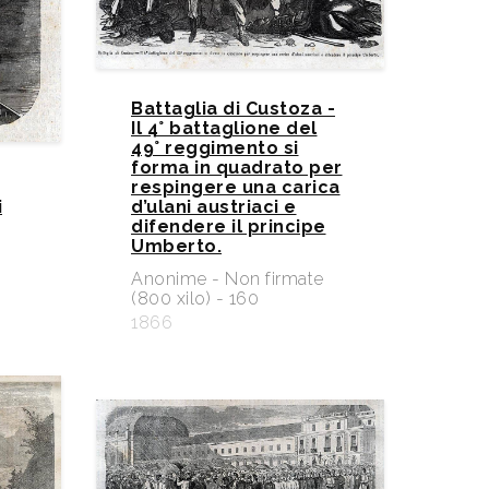
Battaglia di Custoza -
Il 4° battaglione del
49° reggimento si
forma in quadrato per
respingere una carica
i
d’ulani austriaci e
difendere il principe
Umberto.
e
Anonime - Non firmate
(800 xilo) - 160
1866