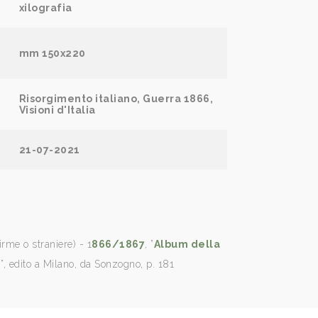
xilografia
mm 150x220
Risorgimento italiano, Guerra 1866,
Visioni d'Italia
21-07-2021
irme o straniere) - 1
866/1867
, ”
Album della
6
”, edito a Milano, da Sonzogno, p.
181