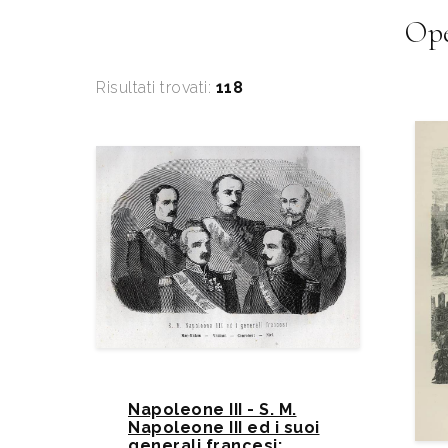
Ope
Risultati trovati:
118
Napoleone III - S. M.
Napoleone III ed i suoi
generali francesi: