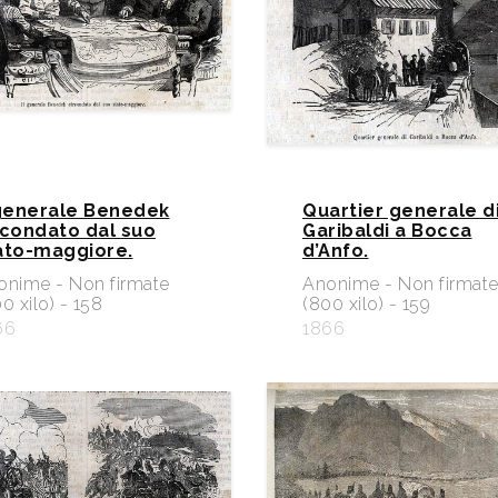
 generale Benedek
Quartier generale d
rcondato dal suo
Garibaldi a Bocca
ato-maggiore.
d’Anfo.
onime - Non firmate
Anonime - Non firmat
0 xilo) - 158
(800 xilo) - 159
66
1866