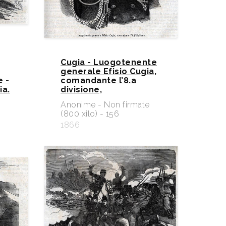
Cugia - Luogotenente
generale Efisio Cugia,
 -
comandante l’8.a
ia.
divisione,
e
Anonime - Non firmate
(800 xilo) - 156
1866