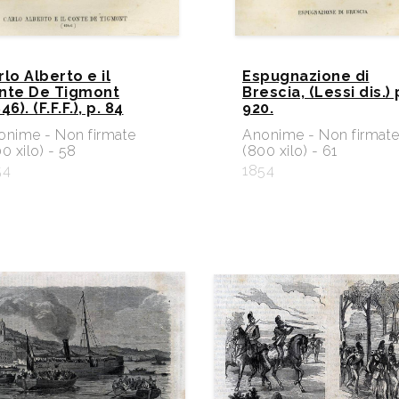
rlo Alberto e il
Espugnazione di
nte De Tigmont
Brescia, (Lessi dis.) 
46). (F.F.F.), p. 84
920.
onime - Non firmate
Anonime - Non firmat
0 xilo) - 58
(800 xilo) - 61
54
1854