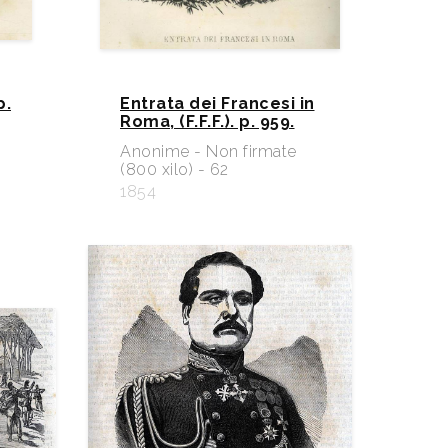
p.
Entrata dei Francesi in
Roma, (F.F.F.). p. 959.
e
Anonime - Non firmate
(800 xilo) - 62
1854