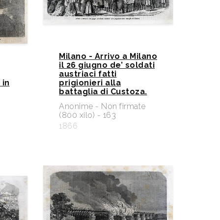
Milano - Arrivo a Milano
il 26 giugno de’ soldati
austriaci fatti
 in
prigionieri alla
battaglia di Custoza.
e
Anonime - Non firmate
(800 xilo) - 163
1866