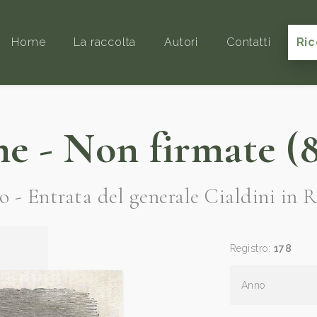
Home
La raccolta
Autori
Contatti
Ric
 - Non firmate (8
o - Entrata del generale Cialdini in R
Registro:
178
Anno