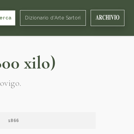
erca
Dizionario d'Arte Sartori
00 xilo)
ovigo.
1866