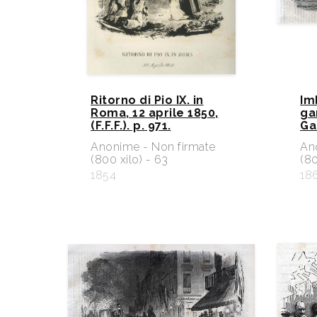
Ritorno di Pio IX. in
Im
Roma, 12 aprile 1850,
ga
(F.F.F.). p. 971.
Ga
Anonime - Non firmate
An
(800 xilo) - 63
(80
1854
18