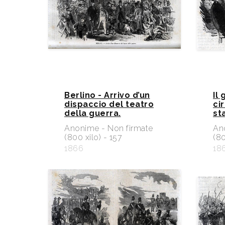
Berlino - Arrivo d’un
Il
dispaccio del teatro
ci
della guerra.
st
Anonime - Non firmate
An
(800 xilo) - 157
(80
1866
18