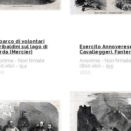
barco di volontari
ribaldini sul lago di
Esercito Annoverese
rda (Mercier)
Cavalleggeri, Fanter
onime - Non firmate
Anonime - Non firmat
0 xilo) - 154
(800 xilo) - 155
66
1866