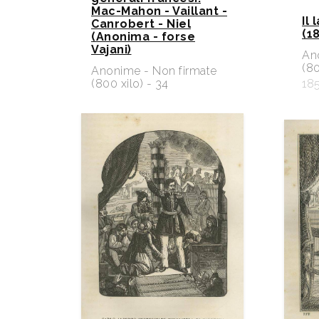
Mac-Mahon - Vaillant -
Il
Canrobert - Niel
(18
(Anonima - forse
Vajani)
An
(80
Anonime - Non firmate
(800 xilo) - 34
18